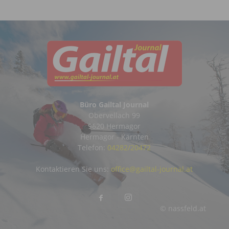
Büro Gailtal Journal
Obervellach 99
9620 Hermagor
Hermagor - Kärnten
Telefon:
04282/20472
Kontaktieren Sie uns:
office@gailtal-journal.at
© nassfeld.at