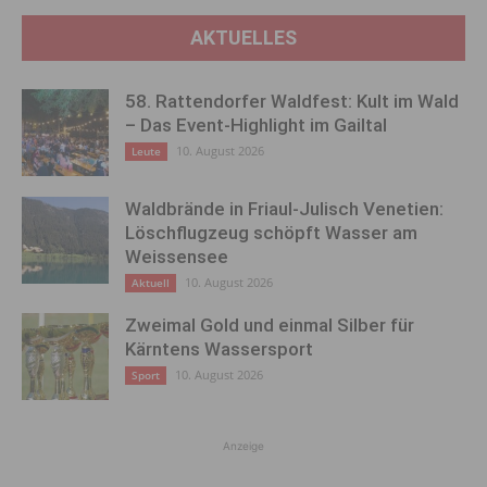
AKTUELLES
58. Rattendorfer Waldfest: Kult im Wald
– Das Event-Highlight im Gailtal
10. August 2026
Leute
Waldbrände in Friaul-Julisch Venetien:
Löschflugzeug schöpft Wasser am
Weissensee
10. August 2026
Aktuell
Zweimal Gold und einmal Silber für
Kärntens Wassersport
10. August 2026
Sport
Anzeige