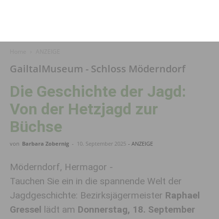
Home
ANZEIGE
GailtalMuseum - Schloss Möderndorf
Die Geschichte der Jagd:
Von der Hetzjagd zur
Büchse
von
Barbara Zobernig
-
10. September 2025
- ANZEIGE
Möderndorf, Hermagor -
Tauchen Sie ein in die spannende Welt der
Jagdgeschichte: Bezirksjägermeister
Raphael
Gressel
lädt am
Donnerstag, 18. September