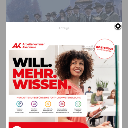
Anzeige
Jagdhornbläsergruppe Egg, privat zVg