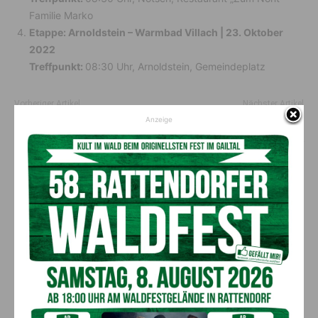
Familie Marko
Etappe: Arnoldstein – Warmbad Villach | 23. Oktober
2022
Treffpunkt:
08:30 Uhr, Arnoldstein, Gemeindeplatz
Vorheriger Artikel
Nächster Artikel
Anzeige
Cueni Zahnmedizin
15 Kleinkinderziehrinnen und
Tagesmütter aus dem Bezirk
Hermagor erhielten Diplome
AKTUELLES
Kirchtag in St. Lorenzen
6. August 2026
Aktuell
50 Liter Kraftstoff ausgetreten: