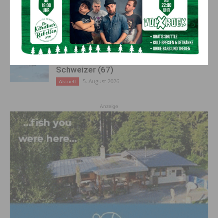
Feuerwehreinsatz in Möderndorf
5. August 2026
Aktuell
Großeinsatz in Arnoldstein:
Grenzüberschreitende Suchaktion nach
Schweizer (67)
5. August 2026
Aktuell
Anzeige