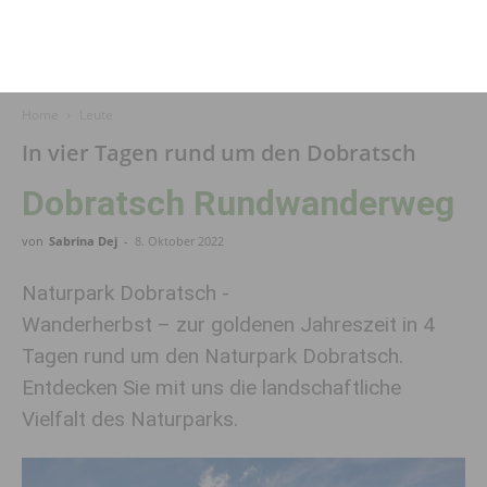
Home
Leute
In vier Tagen rund um den Dobratsch
Dobratsch Rundwanderweg
von
Sabrina Dej
-
8. Oktober 2022
Naturpark Dobratsch -
Wanderherbst – zur goldenen Jahreszeit in 4
Tagen rund um den Naturpark Dobratsch.
Entdecken Sie mit uns die landschaftliche
Vielfalt des Naturparks.