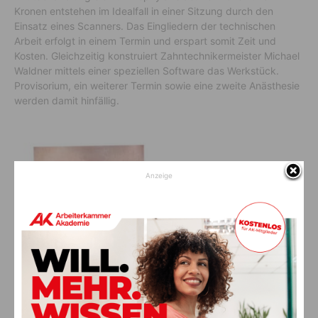
Kronen entstehen im Idealfall in einer Sitzung durch den
Einsatz eines Scanners. Das Eingliedern der technischen
Arbeit erfolgt in einem Termin und erspart somit Zeit und
Kosten. Gleichzeitig konstruiert Zahntechnikermeister Michael
Waldner mittels einer speziellen Software das Werkstück.
Provisorium, ein weiterer Termin sowie eine zweite Anästhesie
werden damit hinfällig.
Anzeige