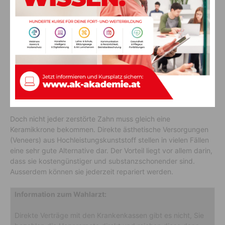
Service vor Ort: Zahntechnikermeister Michael Waldner bei der Arbeit
Alternative Composite
Doch nicht jeder zerstörte Zahn muss gleich eine
Keramikkrone bekommen. Direkte ästhetische Versorgungen
(Veneers) aus Hochleistungskunststoff stellen in vielen Fällen
eine sehr gute Alternative dar. Der Vorteil liegt vor allem darin,
dass sie kostengünstiger und substanzschonender sind.
Ausserdem können sie jederzeit repariert werden.
Information zum Wahlarzt:
Direkte Verträge mit den Krankenkassen gibt es nicht, Sie