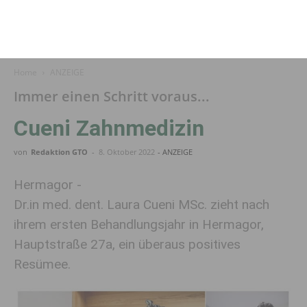
Home
ANZEIGE
Immer einen Schritt voraus...
Cueni Zahnmedizin
von
Redaktion GTO
-
8. Oktober 2022
- ANZEIGE
Hermagor -
Dr.in med. dent. Laura Cueni MSc. zieht nach
ihrem ersten Behandlungsjahr in Hermagor,
Hauptstraße 27a, ein überaus positives
Resümee.