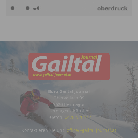
Büro Gailtal Journal
Obervellach 99
9620 Hermagor
Hermagor - Kärnten
Telefon:
04282/20472
Kontaktieren Sie uns:
office@gailtal-journal.at