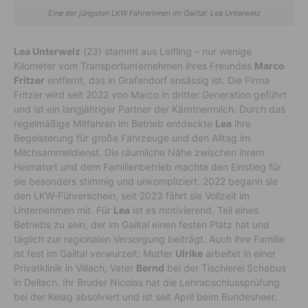
Eine der jüngsten LKW Fahrerinnen im Gailtal: Lea Unterwelz
Lea Unterwelz
(23) stammt aus Leifling – nur wenige
Kilometer vom Transportunternehmen ihres Freundes
Marco
Fritzer
entfernt, das in Grafendorf ansässig ist. Die Firma
Fritzer wird seit 2022 von Marco in dritter Generation geführt
und ist ein langjähriger Partner der Kärntnermilch. Durch das
regelmäßige Mitfahren im Betrieb entdeckte
Lea
ihre
Begeisterung für große Fahrzeuge und den Alltag im
Milchsammeldienst. Die räumliche Nähe zwischen ihrem
Heimatort und dem Familienbetrieb machte den Einstieg für
sie besonders stimmig und unkompliziert. 2022 begann sie
den LKW-Führerschein, seit 2023 fährt sie Vollzeit im
Unternehmen mit. Für
Lea
ist es motivierend, Teil eines
Betriebs zu sein, der im Gailtal einen festen Platz hat und
täglich zur regionalen Versorgung beiträgt. Auch ihre Familie
ist fest im Gailtal verwurzelt: Mutter
Ulrike
arbeitet in einer
Privatklinik in Villach, Vater
Bernd
bei der Tischlerei Schabus
in Dellach. Ihr Bruder Nicolas hat die Lehrabschlussprüfung
bei der Kelag absolviert und ist seit April beim Bundesheer.