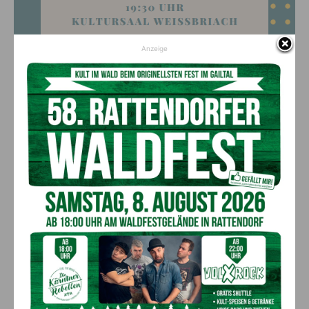
Anzeige
Vorheriger Artikel
Nächster Artikel
Kamingespräch im Rahmen
Teuerungsausgleich wird für
der größten
eine Personengruppe auf 333