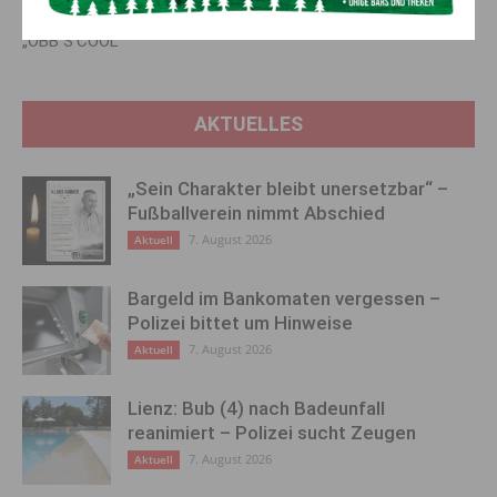
Wintersportwoche Österreichs
Euro aufgestockt
„ÖBB S’COOL“
AKTUELLES
„Sein Charakter bleibt unersetzbar“ –
Fußballverein nimmt Abschied
7. August 2026
Aktuell
Bargeld im Bankomaten vergessen –
Polizei bittet um Hinweise
7. August 2026
Aktuell
Lienz: Bub (4) nach Badeunfall
reanimiert – Polizei sucht Zeugen
7. August 2026
Aktuell