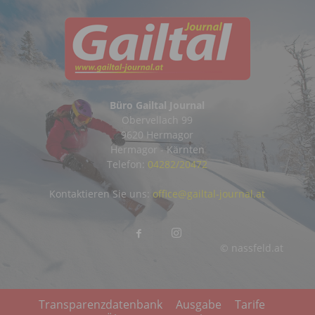
Büro Gailtal Journal
Obervellach 99
9620 Hermagor
Hermagor - Kärnten
Telefon:
04282/20472
Kontaktieren Sie uns:
office@gailtal-journal.at
© nassfeld.at
Transparenzdatenbank
Ausgabe
Tarife