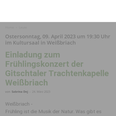
Home
Leute
Ostersonntag, 09. April 2023 um 19:30 Uhr
im Kultursaal in Weißbriach
Einladung zum
Frühlingskonzert der
Gitschtaler Trachtenkapelle
Weißbriach
von
Sabrina Dej
-
24. März 2023
Weißbriach -
Frühling ist die Musik der Natur. Was gibt es