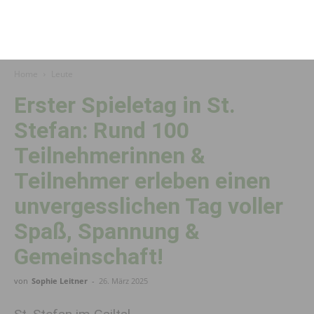
Home
Leute
Erster Spieletag in St.
Stefan: Rund 100
Teilnehmerinnen &
Teilnehmer erleben einen
unvergesslichen Tag voller
Spaß, Spannung &
Gemeinschaft!
von
Sophie Leitner
-
26. März 2025