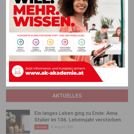
Von links: NF Obmann Iskrac Raimund, NF Landesgeschäftsführer Bayer Klaus,
Vzbgm. Druml Robert, GR. Kuglitsch Beatrice.
Vorheriger Artikel
Nächster Artikel
8 Mio. Euro für die Zukunft der
Der Gailtaler, der sich sein
Patientenversorgung: Klinikum
eigenes Flugzeug baut: ,,Nur
Klagenfurt und LKH Villach
fliegen ist schöner!”
setzen auf moderne
Medizintechnik!
AKTUELLES
Ein langes Leben ging zu Ende: Anna
Stulier im 106. Lebensjahr verstorben
8. August 2026
Aktuell