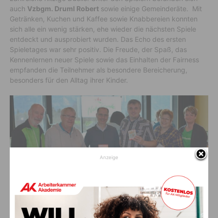
auch
Vzbgm. Druml Robert
sowie einige Gemeinderäte. Mit
Getränken, Kuchen und Kaffee sowie Knabbereien konnten
sich alle ein wenig stärken, ehe wieder die nächsten Spiele
entdeckt und ausprobiert wurden. Das Echo des ersten
Spieletages war sehr positiv. Die Freude, der Spaß, das
Kennenlernen neuer Spiele sowie das Einhalten der Fairness
empfanden die Teilnehmer als besondere Bereicherung,
besonders für den Alltag ihrer Kinder.
Anzeige