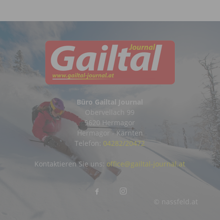
Büro Gailtal Journal
Obervellach 99
9620 Hermagor
Hermagor - Kärnten
Telefon:
04282/20472
Kontaktieren Sie uns:
office@gailtal-journal.at
© nassfeld.at