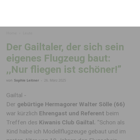
Home
Leute
Der Gailtaler, der sich sein
eigenes Flugzeug baut:
,,Nur fliegen ist schöner!”
von
Sophie Leitner
-
26. März 2025
Gailtal -
Der
gebürtige Hermagorer Walter Sölle (66)
war kürzlich
Ehrengast und Referent
beim
Treffen des
Kiwanis Club Gailtal.
“Schon als
Kind habe ich Modellflugzeuge gebaut und im