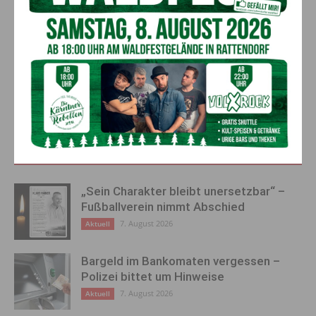
Vorheriger Artikel
Nächster Artikel
Erster Spieletag in St. Stefan:
Erfolgreich unterwegs:
Rund 100 Teilnehmerinnen &
Landesmeistertitel für
Teilnehmer erleben einen
Johannes Suppersberger aus
unvergesslichen Tag voller
dem Lesachtal!
Spaß, Spannung &
Gemeinschaft!
AKTUELLES
„Sein Charakter bleibt unersetzbar“ –
Fußballverein nimmt Abschied
7. August 2026
Aktuell
Bargeld im Bankomaten vergessen –
Polizei bittet um Hinweise
7. August 2026
Aktuell