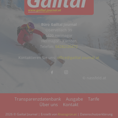
Büro Gailtal Journal
Obervellach 99
9620 Hermagor
Hermagor - Kärnten
Telefon:
04282/20472
Kontaktieren Sie uns:
office@gailtal-journal.at
© nassfeld.at
Transparenzdatenbank
Ausgabe
Tarife
Über uns
Kontakt
2026 © Gailtal Journal | Erstellt von
Krassgrün.at
|
Datenschutzerklärung