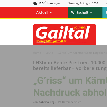
C
17.5
Samstag, 8. August 2026
Hermagor
Aktuell
Wirtschaft
Gailtal
Journal
Home
Leute
„G’riss“ um Kärntner Sozialratgeber:
LHStv.in Beate Prettner: 10.000
bereits lieferbar – Vorbereitun
„G’riss“ um Kärn
Nachdruck abhol
von
Sabrina Dej
-
19. Dezember 2022