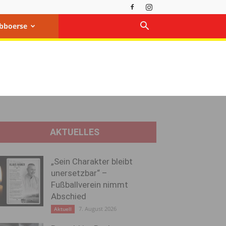
bboerse
AKTUELLES
„Sein Charakter bleibt
unersetzbar“ –
Fußballverein nimmt
Abschied
7. August 2026
Aktuell