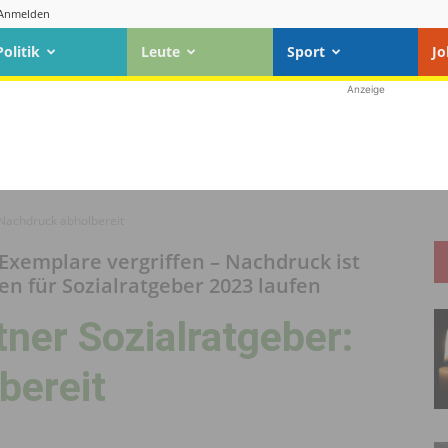
Anmelden
Politik
Leute
Sport
Jo
Anzeige
 Nachdruck abholbereit
 Exemplare vergriffen – Nachdruck ist
gen für Sozialratgeber 2023 laufen
tner Sozialratgeber:
bereit