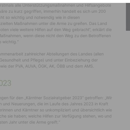
erstmals alle Unterstützungsmaßnahmen und Hilfsangebote
wäre zu kurz gegriffen, immerhin handelt es sich um 200
icht so wichtig und notwendig wie in diesen
zielten Maßnahmen unter die Arme zu greifen. Das Land
en viele weitere Hilfen auf den Weg gebracht“, erklärt die
 Maßnahmen, wenn diese nicht den Weg zu den Betroffenen
 wichtig.“
ammenarbeit zahlreicher Abteilungen des Landes (allen
e Gesundheit und Pflege) und unter Einbeziehung der
owie der PVA, AUVA, ÖGK, AK, ÖBB und dem AMS.
2023
ungen für den „Kärntner Sozialratgeber 2023“ getroffen: „Wir
n und Neuerungen, die im Laufe des Jahres 2023 in Kraft
nerinnen und Kärntner so unkompliziert und übersichtlich wie
che sie haben; welche Hilfen zur Verfügung stehen, wo und
ten Jahr unter die Arme greift.“