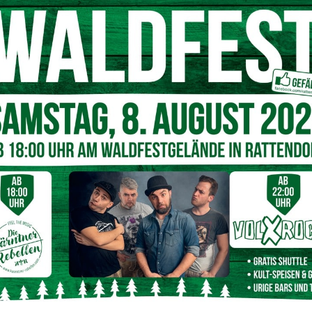
© Screenshot Land Kärnten
 den Sozialratgeber gerne auflegen und austeilen möchten,
 im Amt der Kärntner Landesregierung wenden (Telefon:
„Gerne werden zusätzliche Exemplare auch zugestellt“, sagt
 und Hilfsangebote in einem