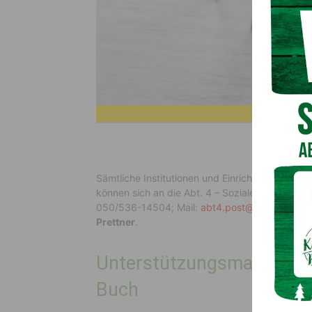
Sämtliche Institutionen und Einrichtungen, die
können sich an die Abt. 4 – Soziale Sicherheit
050/536-14504; Mail:
abt4.post@ktn.gv.at
). 
Prettner
.
Unterstützungsmaßnahmen
Buch