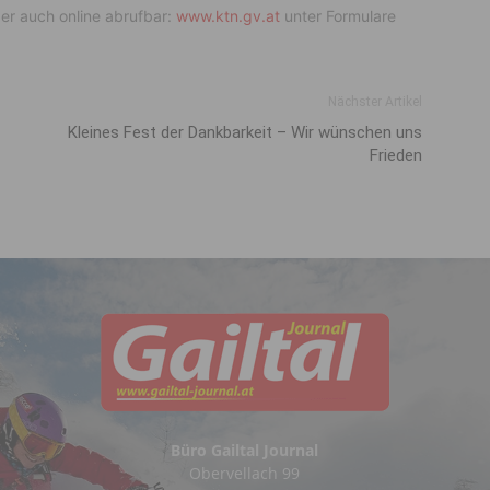
ber auch online abrufbar:
www.ktn.gv.at
unter Formulare
Nächster Artikel
Kleines Fest der Dankbarkeit – Wir wünschen uns
Frieden
Büro Gailtal Journal
Obervellach 99