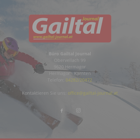
Büro Gailtal Journal
Obervellach 99
9620 Hermagor
Hermagor - Kärnten
Telefon:
04282/20472
Kontaktieren Sie uns:
office@gailtal-journal.at