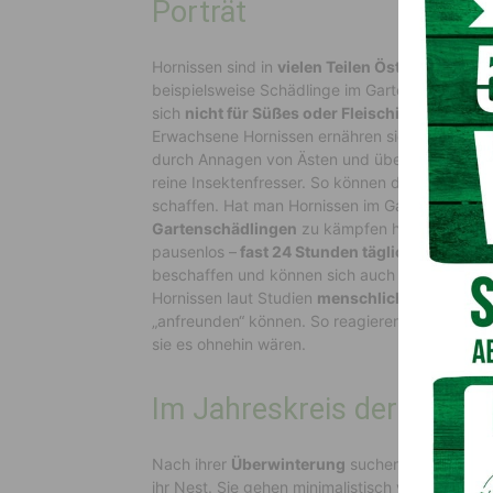
Porträt
Hornissen
sind in
vielen Teilen Ö
sterreichs ge
beispielsweise
Schädlinge im Garten stark redu
sich
nicht für Süßes oder Fleischiges,
so störe
Erwachsene Hornissen ernähren sich von
Nekt
a
durch A
nnagen von Ästen und
über Baumwun
reine Insektenfresser. So können die
Arbeiteri
schaffen.
Hat man Hornissen im Garten, wird m
Gartenschädlingen
zu kämpfen haben.
Hornis
pausenlos –
fast 24 Stunden
täglich
– um
Nah
beschaffen
und können sich auch in völliger Du
Hornissen
laut Studien
menschliche
Gesichter
„anfreunden“ können. So reagieren sie bei ihn
sie es ohnehin wären.
Im
Jahreskreis der Horni
Nach ihrer
Überwinterung
suchen sich die
Hor
ihr Nest.
Sie gehen minimalistisch vor und bauen