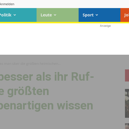
Anmelden
Politik
Leute
Sport
Jo
Anzeige
Was man über die größten heimischen...
esser als ihr Ruf-
e größten
enartigen wissen