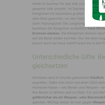
Höhle im S
ommer für das Volk zu klein wird,
wir
gesamte Volk umzieht.
Im September
wird
das
Königinnen
mit
besonders
große
n
Waben
ausge
dem Nest geworfen
,
um den Nahrungsbedar
f 
dann Paarungszeit: Die
Jungköniginnen
suchen
beziehen
die
Königinnen
schließlich
neue Winte
Drohnen sterben.
Die
Königinnen sterben
ebenf
auf die Beine stellen konnten.
Nur die
eben beg
jedoc
h auch nur etwa zehn
Prozent bis in den
F
Unterschiedliche Gifte: B
gleichsetzen
Hornissen sind im Grunde genommen
friedlich
angreifen.
Sollte man doch mal einen Stich ab
Hornissen haben – wie Bienen und Wespen –
ei
ihre Beute zu lähmen und zu töten.
Für uns Men
gefährlich
er als ein
Wespen- oder Bienenstic
geboten.
Wicht
ig dabei:
Ist man gegen
Wespen-