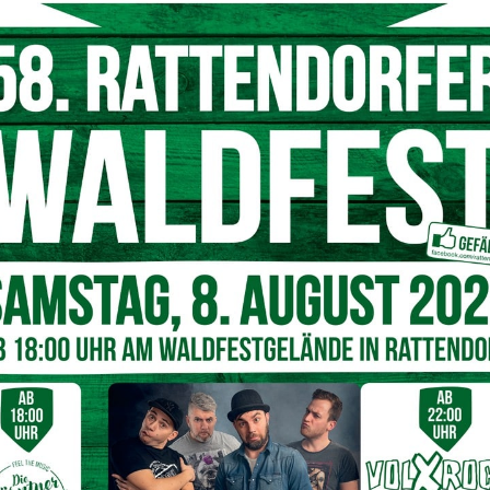
schützt
und halten
das
Ökosystems
in Balance
,
indem
sie
zieren.
Im Gegensatz zu anderen Tieren
interessieren sie
n sie
also weder beim Picknick noch
bei
der Grillerei.
r, Fallobst und verschiedenen P
fl
anzensäften
,
an die sie
den kommen
.
Im Larvenstadium sind Hornissen allerdings
nnen
jeden Tag
bis zu 500 Gramm
Insekten
ins Nest
an automatisch mit
weniger
Wespen, Flie
gen, Käfern und
sen sind wahre Workaholics: Sie arbeiten
beinahe
rung
, Wasser und Baumaterial
für ihre
Nest
er zu
n
kelheit gut orientieren.
Erstaunlich ist auch, dass
 wiedererkennen
und sich mit Menschen gewissermaßen
en bereits bekannten Personen
wohl
noch entspannter als
ssen
nissenköniginnen i
m Frühling
einen
geeigneten Platz für
 vorerst ein kleines Nest – meist in Nisthöhlen. Wenn die