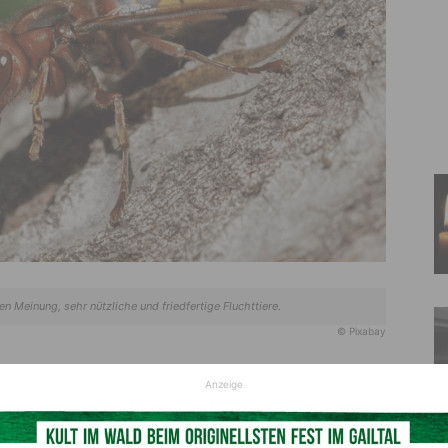
n Meinung, sehr nützliche und friedfertige Fluchttiere.
© Pixabay
Anzeige
em Gedächtnis: Hornissen im