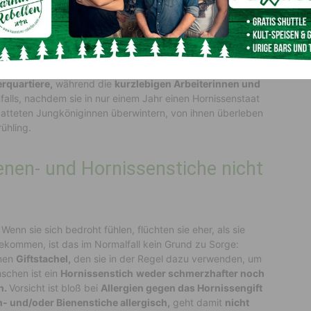
d kurzerhand ein größeres Nest gebaut
, in das das
neue,
größere
N
est
für
Drohnen (Männchen) und
staltet.
Wenig später
werden
häufig sukzessiv
e
L
arven aus
der Kol
onie
bzw. des Volks
zu reduzieren. Im Oktober
ist
 sich
Drohnen
für die Fortpflanzung
.
G
egen November
rquartiere
,
während die
kurzlebigen Arbeiterinnen und
alls
,
nachdem sie in
nur einem Jahr einen
Hornissenstaat
atteten Jungköniginnen überwintern, von ihnen überleben
rühling
.
ienen- und Hornissenstiche nicht
. Wenn sie sich bedroht fühlen, flüchten sie eher, als sie
bekommen, ist das im
Normalfall kein Grund zu Sorge:
nen
Giftstachel,
den sie in der Regel dazu verwenden, um
schen ist ein
Hornissenstich
weder schmerzhafter noch
h.
Vorsicht ist bloß bei
Allergien gegen das Hornissengift
 und/oder Bienenstiche allergisch,
geht damit
nicht