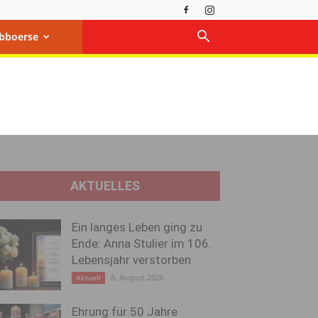
bboerse
AKTUELLES
Ein langes Leben ging zu
Ende: Anna Stulier im 106.
Lebensjahr verstorben
8. August 2026
Aktuell
Ehrung für 50 Jahre