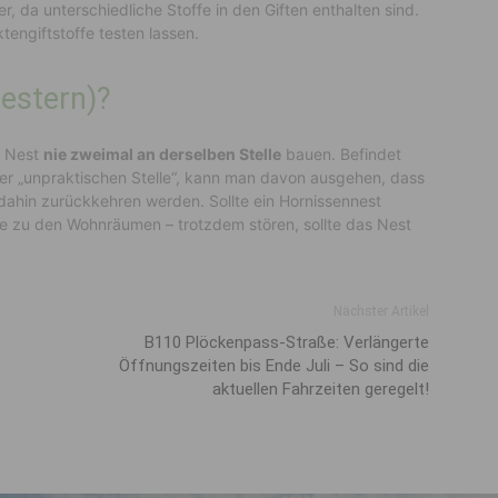
er,
da unterschiedliche Stoffe in den Giften enthalten sind.
tengiftstoffe
testen lassen.
estern)
?
r Nest
nie zweimal an derselben Stelle
bauen. Befindet
iner „unpraktischen Stelle“, kann man davon ausgehen, dass
dahin zurückkehren werden.
Sollte
ein Hornissennest
he zu den Wohnräumen
– trotzdem stören,
sollte das Nest
Nächster Artikel
B110 Plöckenpass-Straße: Verlängerte
Öffnungszeiten bis Ende Juli – So sind die
aktuellen Fahrzeiten geregelt!