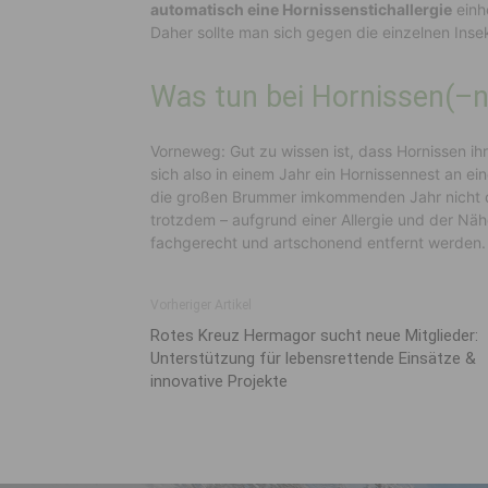
automatisch eine Hornissenstich
allergie
einh
Daher sollte
man sich
gegen die einzelnen Insek
Was tun bei Hornissen(
–
n
Vorneweg:
Gut zu wissen ist
, dass Hornissen ih
sich also in einem Jahr ein Hornissennest an e
die großen Brummer im
kommenden Jahr nicht 
trotzdem
– aufgrund
einer Allergie
und der Nä
fachgerecht
und artschonend
entfernt werden.
Vorheriger Artikel
Rotes Kreuz Hermagor sucht neue Mitglieder:
Unterstützung für lebensrettende Einsätze &
innovative Projekte