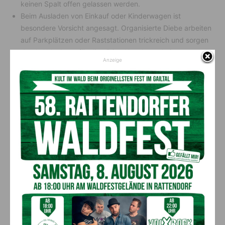
keinen Spalt offen gelassen werden.
Beim Ausladen von Einkauf oder Kinderwagen ist
besondere Vorsicht angesagt. Organisierte Diebe arbeiten
auf Parkplätzen oder Raststationen trickreich und sorgen
durch Ablenkung für die nötige Unachtsamkeit.
Anzeige
Alarmanlage, wenn vorhanden, immer einschalten bzw.
sich die Anschaffung einer solchen als Extra beim nächsten
Neuwagenkauf überlegen. Auch eine Lenkradsperre aus
dem Zubehörhandel wirkt abschreckend.
Wenn man einen Einbruch bemerkt, sofort bei der nächsten
Polizeidienststelle Anzeige erstatten – so können eventuell
noch vorhandene Spuren gesichert werden.
Abschließend empfiehlt
Seidenberger
, das Fahrzeug nicht zu
lange an der gleichen Stelle zu parken: “Ein wochenlang
unbewegtes und mit der Zeit stark verschmutztes Auto kann
die Aufmerksamkeit von Langfingern wecken. Bei Profis sind
beispielsweise Airbags und Katalysatoren aufgrund
enthaltender seltener Metalle gefragt.” Autoradios und externe
Nachrüst-Navigationsgeräte haben mittlerweile hingegen an