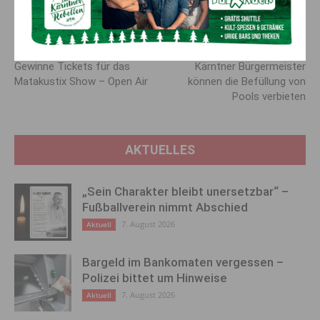
“Beliebtheit” verloren.
Vorheriger Artikel
Nächster Artikel
Gewinne Tickets für das
Kärntner Bürger­meister
Matakustix Show – Open Air
können die Befüllung von
Pools verbieten
AKTUELLES
„Sein Charakter bleibt unersetzbar“ –
Fußballverein nimmt Abschied
7. August 2026
Aktuell
Bargeld im Bankomaten vergessen –
Polizei bittet um Hinweise
7. August 2026
Aktuell