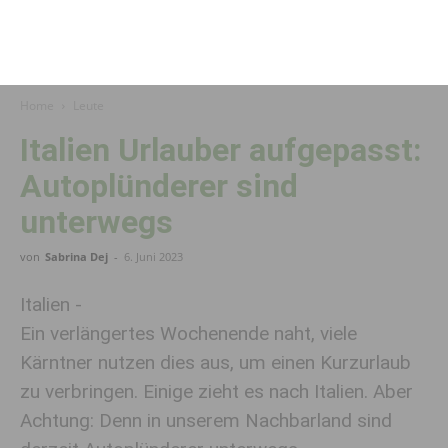
Home
Leute
Italien Urlauber aufgepasst:
Auto­plünderer sind
unterwegs
von
Sabrina Dej
-
6. Juni 2023
Italien -
Ein verlängertes Wochenende naht, viele
Kärntner nutzen dies aus, um einen Kurzurlaub
zu verbringen. Einige zieht es nach Italien. Aber
Achtung: Denn in unserem Nachbarland sind