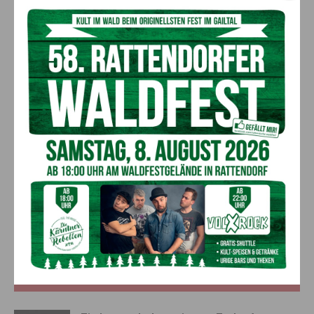
Vorheriger Artikel
Nächster Artikel
Neuer Präsident bei der
Europatag in der HLW
Kärntner Ärzte­kammer
Hermagor
AKTUELLES