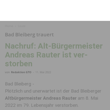
Home
Leute
Bad Bleiberg trauert
Nachruf: Alt-Bürger­meister
Andreas Rauter ist ver­
storben
von
Redaktion GTO
-
11. Mai 2022
Bad Bleiberg -
Plötzlich und unerwartet ist der Bad Bleiberger
Altbürgermeister Andreas Rauter
am 8. Mai
2022 im 79. Lebensjahr verstorben.