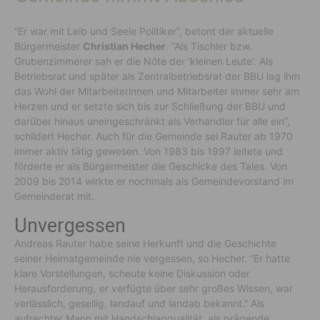
“Er war mit Leib und Seele Politiker”, betont der aktuelle
Bürgermeister
Christian Hecher
. “Als Tischler bzw.
Grubenzimmerer sah er die Nöte der ‘kleinen Leute’. Als
Betriebsrat und später als Zentralbetriebsrat der BBU lag ihm
das Wohl der Mitarbeiterinnen und Mitarbeiter immer sehr am
Herzen und er setzte sich bis zur Schließung der BBU und
darüber hinaus uneingeschränkt als Verhandler für alle ein”,
schildert Hecher. Auch für die Gemeinde sei Rauter ab 1970
immer aktiv tätig gewesen. Von 1983 bis 1997 leitete und
förderte er als Bürgermeister die Geschicke des Tales. Von
2009 bis 2014 wirkte er nochmals als Gemeindevorstand im
Gemeinderat mit.
Unvergessen
Andreas Rauter habe seine Herkunft und die Geschichte
seiner Heimatgemeinde nie vergessen, so Hecher. “Er hatte
klare Vorstellungen, scheute keine Diskussion oder
Herausforderung, er verfügte über sehr großes Wissen, war
verlässlich, gesellig, landauf und landab bekannt.” Als
aufrechter Mann mit Handschlagqualität, als prägende