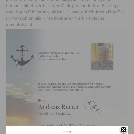
Persönlichkeit werde er der Marktgemeinde Bad Bleiberg
dankbar in Erinnerung bleiben. “Unser aufrichtiges Mitgefühl
richtet sich an alle Hinterbliebenen!”, erklärt Hecher
abschließend.
Anzeige