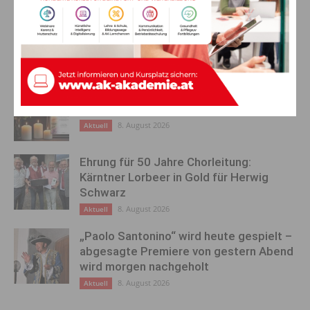
Wien
AKTUELLES
Ein langes Leben ging zu Ende: Anna
Stulier im 106. Lebensjahr verstorben
8. August 2026
Aktuell
Ehrung für 50 Jahre Chorleitung:
Kärntner Lorbeer in Gold für Herwig
Schwarz
8. August 2026
Aktuell
„Paolo Santonino“ wird heute gespielt –
abgesagte Premiere von gestern Abend
wird morgen nachgeholt
8. August 2026
Aktuell