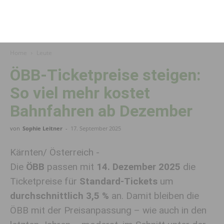
Home
Leute
ÖBB-Ticketpreise steigen:
So viel mehr kostet
Bahnfahren ab Dezember
von
Sophie Leitner
-
17. September 2025
Kärnten/ Österreich -
Die
ÖBB
passen mit
14. Dezember 2025
die
Ticketpreise für
Standard-Tickets
um
durchschnittlich 3,5 %
an. Damit bleiben die
ÖBB mit der Preisanpassung – wie auch in den