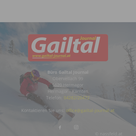
Büro Gailtal Journal
Obervellach 99
9620 Hermagor
Hermagor - Kärnten
Telefon:
04282/20472
Kontaktieren Sie uns:
office@gailtal-journal.at
© nassfeld.at