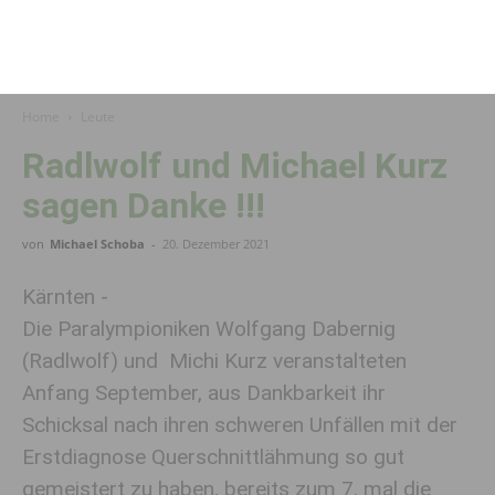
Home
Leute
Radlwolf und Michael Kurz
sagen Danke !!!
von
Michael Schoba
-
20. Dezember 2021
Kärnten -
Die Paralympioniken Wolfgang Dabernig
(Radlwolf) und Michi Kurz veranstalteten
Anfang September, aus Dankbarkeit ihr
Schicksal nach ihren schweren Unfällen mit der
Erstdiagnose Querschnittlähmung so gut
gemeistert zu haben, bereits zum 7. mal die