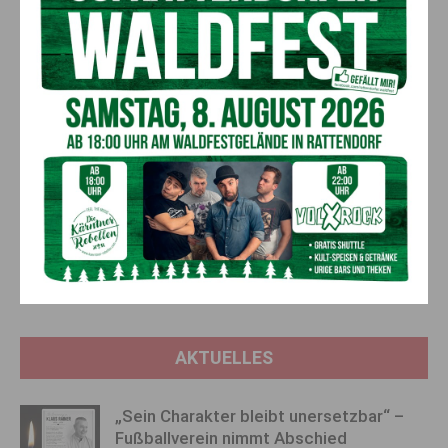
IBAN: AT38 2070 6045 0407 8694
BIC: KSPKAT2KXXX
Radlwolf und Michael Kurz sagen
Danke, danke danke !!!,
wünschen allen Freunden, Gönnern und Fans ein gesegnetes
Weihnachtsfest und ein gesundes, sportliches, erfolgreiches
Neues Jahr 2022.
Vorheriger Artikel
Nächster Artikel
Erstes Weltcup-Saisonpodest
Elektrofahrrad samt
für Salcher
Ladegerät gestohlen!
AKTUELLES
„Sein Charakter bleibt unersetzbar“ –
Fußballverein nimmt Abschied