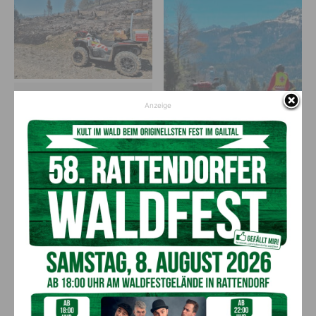
Eigens ausgebildete Mitarbeiter des
Anzeige
Roten Kreuzes brachten mit dem
Quad Gerätschaften in
schwerzugängliches Gelände
Gute Zusammenarbeit aller
Einsatzorganisationen
„Die hohe körperliche Belastung durch Hitze, Rauch und das
steile Gelände war für alle Beteiligten enorm“, erklärte
Bezirksrettungskommandant Martin Santner vom Roten Kreuz