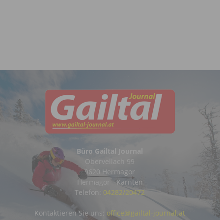
Büro Gailtal Journal
Obervellach 99
9620 Hermagor
Hermagor - Kärnten
Telefon:
04282/20472
Kontaktieren Sie uns:
office@gailtal-journal.at