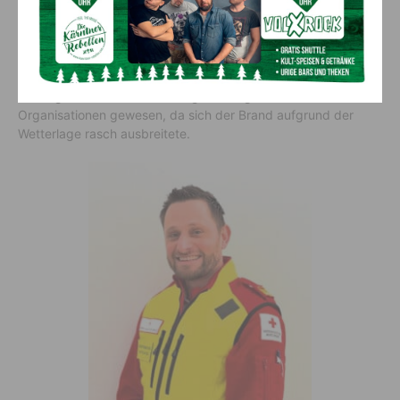
Hermagor. „Unsere Aufgabe war es, die Sicherheit der
Einsatzkräfte medizinisch abzusichern und gleichzeitig die
Bevölkerung bei Bedarf zu unterstützen.“
Die Zusammenarbeit zwischen Behörden, Feuerwehr, Polizei,
Bergrettung, Bundesheer und Rotem Kreuz verlief
reibungslos. Besonders wichtig sei die gute Koordination aller
Organisationen gewesen, da sich der Brand aufgrund der
Wetterlage rasch ausbreitete.