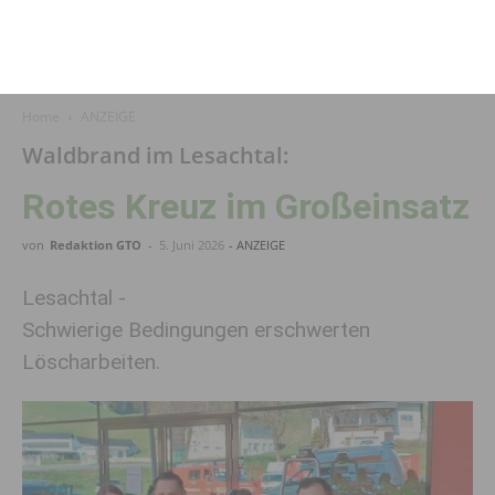
Home
ANZEIGE
Waldbrand im Lesachtal:
Rotes Kreuz im Großeinsatz
von
Redaktion GTO
-
5. Juni 2026
- ANZEIGE
Lesachtal -
Schwierige Bedingungen erschwerten
Löscharbeiten.