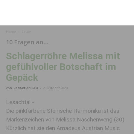
Home
Leute
10 Fragen an...
Schlagerröhre Melissa mit
gefühlvoller Botschaft im
Gepäck
von
Redaktion GTO
-
2. Oktober 2020
Lesachtal -
Die pinkfarbene Steirische Harmonika ist das
Markenzeichen von Melissa Naschenweng (30).
Kürzlich hat sie den Amadeus Austrian Music