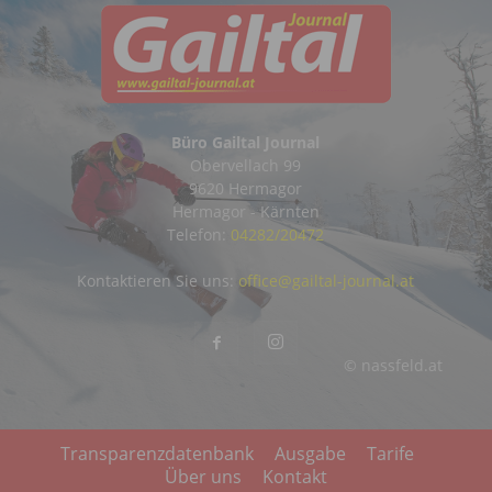
Büro Gailtal Journal
Obervellach 99
9620 Hermagor
Hermagor - Kärnten
Telefon:
04282/20472
Kontaktieren Sie uns:
office@gailtal-journal.at
© nassfeld.at
Transparenzdatenbank
Ausgabe
Tarife
Über uns
Kontakt