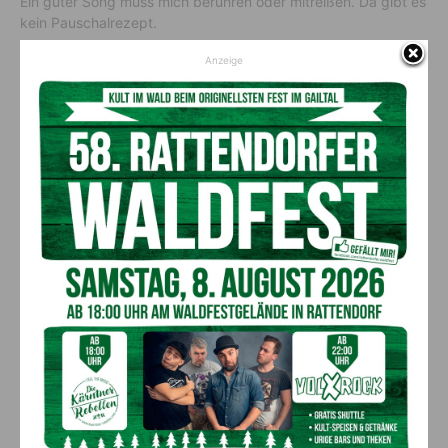
Ein guter Song muss mich berühren oder mitreißen. Da gibt es
kein Pauschalrezept.
Anzeige
Erfolg bedeutet mir …
Ich freue mich über jeden Schritt, den ich weiterkomme und
über all die großartigen Dinge, die ich mittlerweile so erleben
darf. Ich hätte mir nie zu träumen gewagt, dass ich eines
Tages mit Helene Fischer auf der Bühne stehen werde und im
März 2021 ist es in Bad Hofgastein so weit. Also wenn ich mir
anschaue, wo ich begonnen habe, dann bin ich schon richtig
stolz darauf was ich schon alles erreichen konnte – das alles
dank meiner Bergbauernfamilie da draußen.