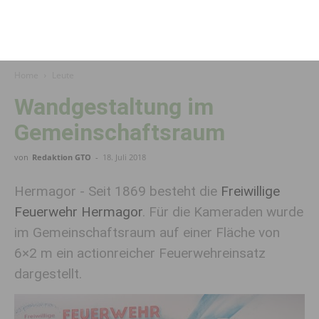
Home
Leute
Wandgestaltung im
Gemeinschaftsraum
von
Redaktion GTO
-
18. Juli 2018
Hermagor - Seit 1869 besteht die
Freiwillige
Feuerwehr Hermagor
. Für die Kameraden wurde
im Gemeinschaftsraum auf einer Fläche von
6×2 m ein actionreicher Feuerwehreinsatz
dargestellt.