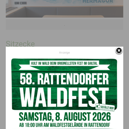
.
Sitzecke
Anzeige
Die Sitzecke wurde mit einer Wandmalerei geschmückt. Hier
hat das Team von Wieser Art das Feuerwehr Wappen in Szene
gesetzt. Um die Verbindung zur großen Gestaltung
herzustellen wurde der Hintergrund ebenfalls in Blau gehalten.
“Gott zur Ehr, dem Nächsten zur Wehr!”
Vorheriger Artikel
Nächster Artikel
Zucchero gastiert in Kärnten
Kärntner Landesjägertag 2018
in Arnoldstein