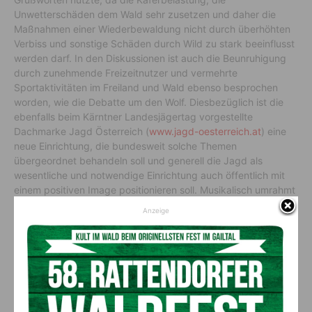
Unwetterschäden dem Wald sehr zusetzen und daher die
Maßnahmen einer Wiederbewaldung nicht durch überhöhten
Verbiss und sonstige Schäden durch Wild zu stark beeinflusst
werden darf. In den Diskussionen ist auch die Beunruhigung
durch zunehmende Freizeitnutzer und vermehrte
Sportaktivitäten im Freiland und Wald ebenso besprochen
worden, wie die Debatte um den Wolf. Diesbezüglich ist die
ebenfalls beim Kärntner Landesjägertag vorgestellte
Dachmarke Jagd Österreich (
www.jagd-oesterreich.at
) eine
neue Einrichtung, die bundesweit solche Themen
übergeordnet behandeln soll und generell die Jagd als
wesentliche und notwendige Einrichtung auch öffentlich mit
einem positiven Image positionieren soll. Musikalisch umrahmt
wurde die Veranstaltung vom Jagdhornbläsergruppe
Anzeige
Landskron sowie dem Chor der Kärntner Jägerschaft. Mit
einem gemeinsamen Essen ist dann der Landesjägertag nach
mehreren Stunden der Berichte, Diskussionen und
Wortmeldungen harmonisch und gemütlich wieder
ausgeklungen.
Vorheriger Artikel
Nächster Artikel