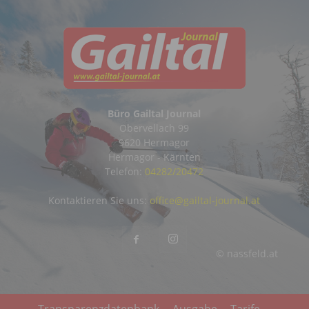
Büro Gailtal Journal
Obervellach 99
9620 Hermagor
Hermagor - Kärnten
Telefon:
04282/20472
Kontaktieren Sie uns:
office@gailtal-journal.at
© nassfeld.at