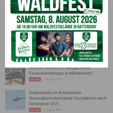
Wandgestaltung im
Radfahrer kollidierte mit
Gemeinschaftsraum
Motorradfahrer
AKTUELLES
Kirchtag in St. Lorenzen
6. August 2026
Aktuell
50 Liter Kraftstoff ausgetreten:
Feuerwehreinsatz in Möderndorf
5. August 2026
Aktuell
Großeinsatz in Arnoldstein:
Grenzüberschreitende Suchaktion nach
Schweizer (67)
5. August 2026
Aktuell