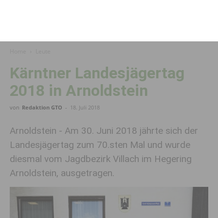
Home
Leute
Kärntner Landesjägertag
2018 in Arnoldstein
von
Redaktion GTO
-
18. Juli 2018
Arnoldstein - Am 30. Juni 2018 jährte sich der
Landesjägertag zum 70.sten Mal und wurde
diesmal vom Jagdbezirk Villach im Hegering
Arnoldstein, ausgetragen.