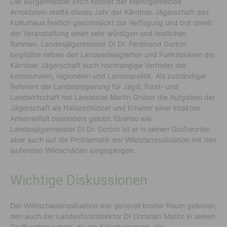
Der Bürgermeister Erich Kessler der Marktgemeinde
Arnoldstein stellte dieses Jahr der Kärntner Jägerschaft das
Kulturhaus festlich geschmückt zur Verfügung und bot damit
der Veranstaltung einen sehr würdigen und festlichen
Rahmen. Landesjägermeister DI Dr. Ferdinand Gorton
begrüßte neben den Landesdelegierten und Funktionären der
Kärntner Jägerschaft auch hochrangige Vertreter der
kommunalen, regionalen und Landespolitik. Als zuständiger
Referent der Landesregierung für Jagd, Forst- und
Landwirtschaft hat Landesrat Martin Gruber die Aufgaben der
Jägerschaft als Naturschützer und Erhalter einer intakten
Artenvielfalt besonders gelobt. Ebenso wie
Landesjägermeister DI Dr. Gorton ist er in seinen Grußworten
aber auch auf die Problematik der Wildstandssituation mit den
laufenden Wildschäden eingegangen.
Wichtige Diskussionen
Der Wildschadenssituation war generell breiter Raum geboten,
den auch der Landesforstdirektor DI Christian Matitz in seinen
Grußworten nutzte, da die Käferbelastung, die