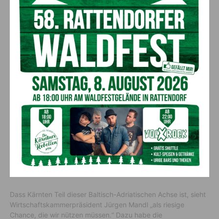
Schwerpunkte definiert:
„Wir werden weiter kräftig in standortrelevante
Infrastrukturprojekte investieren. Außerdem bringen wir noch
mehr Tempo in den Ausbau des öffentlichen Verkehrs und
stärken mit einer gezielten Regionalentwicklung alle Regionen
des Landes – sowohl nach innen als auch in der Außenwirkung
gemeinsam mit dem Standortmarketing.“
„Wir arbeiten daran, dass aus der Baltisch-Adriatischen Achse,
die durch Kärnten führt, auch eine echte
Wertschöpfungsachse für Kärnten entsteht“, betont Gruber
abschließend.
Baltisch-Adriatische Achse
Dass Kärnten Teil dieser Baltisch-Adriatischen Achse ist, sieht
Wirtschaftskammerpräsident Jürgen Mandl „als riesige
Chance, die wir nützen müssen.“ Dazu habe die