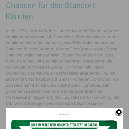
Chancen für den Standort
Kärnten
Auch LHStv. Martin Gruber unterstreicht die Bedeutung der
Koralmbahn: Mit dem 14. Dezember öffne sich nicht nur der
Koralmtunnel für den Verkehr, „es eröffnen sich auch neue
Chancen für den Standort Kärnten“, so Gruber weiter. Diese
Chancen wolle man auf allen Ebenen bestmöglich nutzen,
dafür habe man eine Koralmbahnstrategie erarbeitet, die
konsequent umgesetzt werde. „Wir haben ein klares
Monitoring, das wir wie eine Checkliste abarbeiten und mit
unserem Fortschrittsbericht jährlich vorlegen“, so Gruber. Als
Beispiele nennt er die Entwicklung des Flughafens, den
geplanten Baustart des Veranstaltungszentrums am
Messeareal in Klagenfurt, das Logistikzentrum in Fürnitz, die
Mikro-ÖV-Strategie sowie die heute beschlossenen
Förderrichtlinien zur Orts- und Regionalentwicklung.
Anzeige
Auch für 2026 habe man