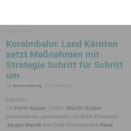
Home
Politik
Koralmbahn: Land Kärnten
setzt Maßnahmen mit
Strategie Schritt für Schritt
um
von
Barbara Zobernig
-
29. Oktober 2025
Kärnten -
LH
Peter Kaiser
, LHStv.
Martin Gruber
präsentierten gemeinsam mit WKK-Präsident
Jürgen Mandl
und ÖGB-Vorsitzenden
René