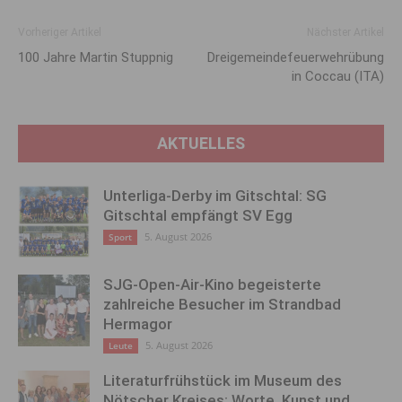
Vorheriger Artikel
Nächster Artikel
100 Jahre Martin Stuppnig
Dreigemeindefeuerwehrübung
in Coccau (ITA)
AKTUELLES
Unterliga-Derby im Gitschtal: SG
Gitschtal empfängt SV Egg
5. August 2026
Sport
SJG-Open-Air-Kino begeisterte
zahlreiche Besucher im Strandbad
Hermagor
5. August 2026
Leute
Literaturfrühstück im Museum des
Nötscher Kreises: Worte, Kunst und