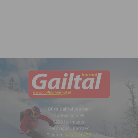
Büro Gailtal Journal
Obervellach 99
9620 Hermagor
Hermagor - Kärnten
Telefon:
04282/20472