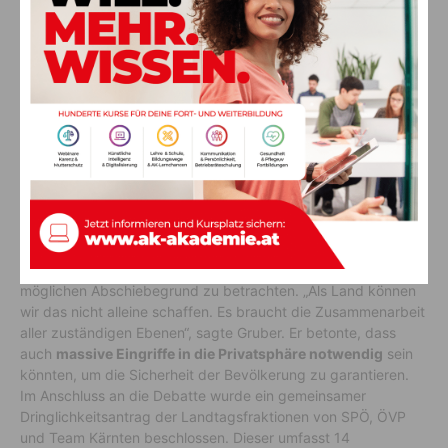
ein
Verbot des politischen Islam
und der
Verbreitung
radikaler Inhalte
aus. Zudem müsse es möglich sein,
Asylwerber auch ohne konkreten Anlass laufend zu
überprüfen. „Es muss möglich sein, die Fluchtgründe von
Asylbewerbern genau zu hinterfragen“, so Gruber.
Radikale Inhalte als
Abschiebegrund
Ein weiterer Punkt, den Gruber ansprach, war die
Notwendigkeit, die Konsumation radikaler Inhalte als
möglichen Abschiebegrund zu betrachten. „Als Land können
wir das nicht alleine schaffen. Es braucht die Zusammenarbeit
aller zuständigen Ebenen“, sagte Gruber. Er betonte, dass
auch
massive Eingriffe in die Privatsphäre notwendig
sein
könnten, um die Sicherheit der Bevölkerung zu garantieren.
Im Anschluss an die Debatte wurde ein gemeinsamer
Dringlichkeitsantrag der Landtagsfraktionen von SPÖ, ÖVP
und Team Kärnten beschlossen. Dieser umfasst 14