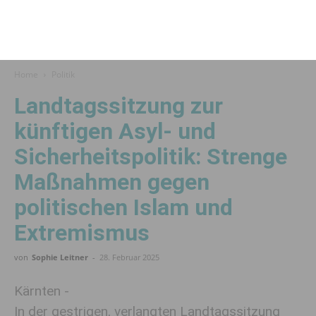
Home
Politik
Landtagssitzung zur
künftigen Asyl- und
Sicherheitspolitik: Strenge
Maßnahmen gegen
politischen Islam und
Extremismus
von
Sophie Leitner
-
28. Februar 2025
Kärnten -
In der gestrigen, verlangten Landtagssitzung