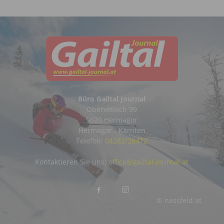
Büro Gailtal Journal
Obervellach 99
9620 Hermagor
Hermagor - Kärnten
Telefon:
04282/20472
Kontaktieren Sie uns:
office@gailtal-journal.at
© nassfeld.at