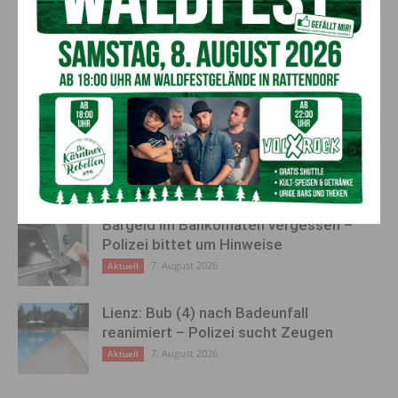
einen Blick – mit der neuen
Musik
Plattform
AKTUELLES
„Sein Charakter bleibt unersetzbar“ –
Fußballverein nimmt Abschied
7. August 2026
Aktuell
Bargeld im Bankomaten vergessen –
Polizei bittet um Hinweise
7. August 2026
Aktuell
Lienz: Bub (4) nach Badeunfall
reanimiert – Polizei sucht Zeugen
7. August 2026
Aktuell