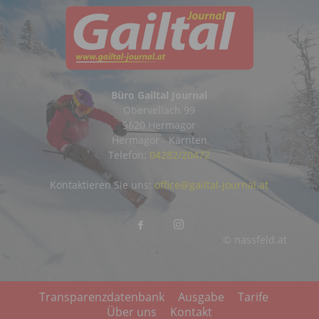
Büro Gailtal Journal
Obervellach 99
9620 Hermagor
Hermagor - Kärnten
Telefon:
04282/20472
Kontaktieren Sie uns:
office@gailtal-journal.at
© nassfeld.at
Transparenzdatenbank
Ausgabe
Tarife
Über uns
Kontakt