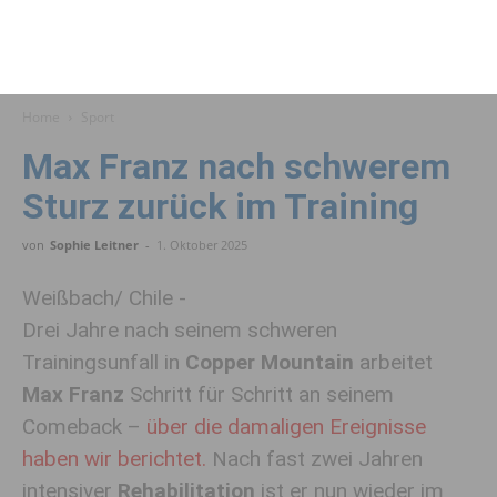
Home
Sport
Max Franz nach schwerem
Sturz zurück im Training
von
Sophie Leitner
-
1. Oktober 2025
Weißbach/ Chile -
Drei Jahre nach seinem schweren
Trainingsunfall in
Copper Mountain
arbeitet
Max Franz
Schritt für Schritt an seinem
Comeback –
über die damaligen Ereignisse
haben wir berichtet.
Nach fast zwei Jahren
intensiver
Rehabilitation
ist er nun wieder im