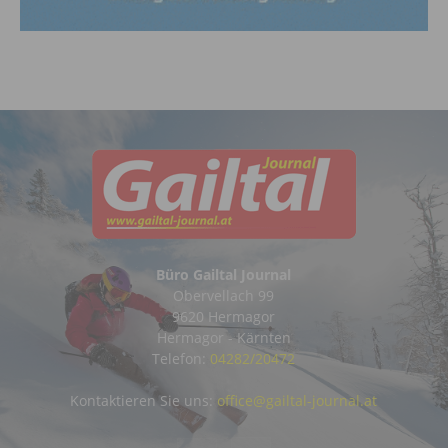
Büro Gailtal Journal
Obervellach 99
9620 Hermagor
Hermagor - Kärnten
Telefon:
04282/20472
Kontaktieren Sie uns:
office@gailtal-journal.at