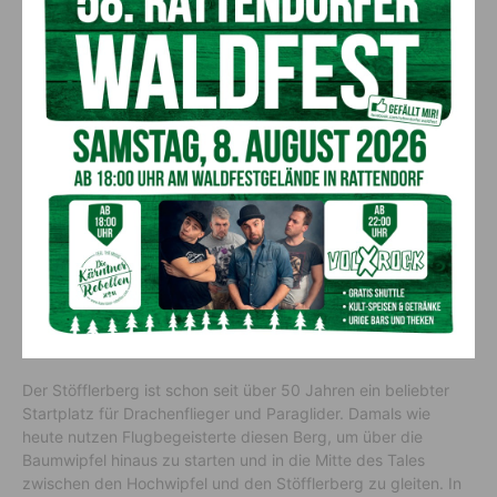
hier bei uns in den Alpen findet er es sehr schön. Im
Gegensatz zu den konstanten Windverhältnissen an den
Küsten, ist es in den Bergen technisch anspruchsvoller. Da
sind Aufmerksamkeit und ein Verständnis der Luftmasse und
des Wetters gefordert, denn die Thermik kann sich schnell
ändern.
Marc:
Der 32-jährige Baumpfleger war schon immer auf das
Fliegen getrimmt. Doch er lernte schnell, dass es bei
ungünstigen Windverhältnissen auch gefährlich werden kann.
Als der Fluglehrer einmal rausflog, um die Bedingungen zu
prüfen, wurde ersichtlich, wie starke Windböen den Schirm
beeinflussen können. Für einen Flugneuling können solche
Situationen gefährlich enden. Dieses Erlebnis zeigte ihm, dass
man nicht einfach Wegstarten kann, sondern immer auch die
Wetterverhältnisse mitbedenken muss.
Der Stöfflerberg ist schon seit über 50 Jahren ein beliebter
Startplatz für Drachenflieger und Paraglider. Damals wie
heute nutzen Flugbegeisterte diesen Berg, um über die
Baumwipfel hinaus zu starten und in die Mitte des Tales
zwischen den Hochwipfel und den Stöfflerberg zu gleiten. In