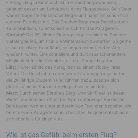
– Paragliding in Kirchbach ist in Holland aufgewachsen,
genauer gesagt am Landeplatz eines Fluggebietes. Sein Vater
war ein begeisterter Drachenflieger und nahm ihn schon früh
auf den Flugplatz mit. Das Drachenfliegen war Daniel jedoch
zu unpraktisch, so entschied er sich für das Paragliden.
Christof:
Der 25-jährige Skibergsteiger trainiert im Sommer
viel Berglaufen, um fit in die Wintersaison zu starten. So gerne
er auf den Berg hinaufläuft, so ungern nimmt er den Weg
wieder hinunter. Eine schnellere und durchaus schonendere
Möglichkeit für die Gelenke stellt das Paragliding dar.
Lilly:
Früher zählte das Paragliden zu einem Hobby ihres
Vaters. Die Geschichten über seine Erfahrungen inspirierten
die 20-jährige Studentin und führten dazu, dass sie sich
gleich zu einem Kurs in der Flugschule anmeldete.
Marc:
Durch seinen Beruf als Berg- und Skiführer ist dieser,
Winter wie Sommer, oft in den Alpen unterwegs. Bei diesen
Bergtouren wird er unter anderem von Freunden begleitet, die
bereits einen Paragliderschein besitzen. Folgend entschied er
sich ebenfalls für einen Kurs.
Wie ist das Gefühl beim ersten Flug?