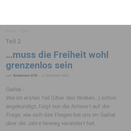
Home
Sport
Teil 2
…muss die Freiheit wohl
grenzenlos sein
von
Redaktion GTO
-
3. Dezember 2022
Gailtal -
Wie im ersten Teil (Über den Wolken…) schon
angekündigt, folgt nun die Antwort auf die
Frage, wie sich das Fliegen bei uns im Gailtal
über die Jahre hinweg verändert hat.