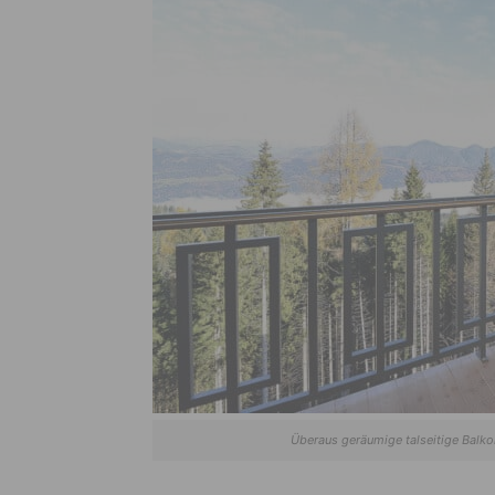
Überaus geräumige talseitige Balko