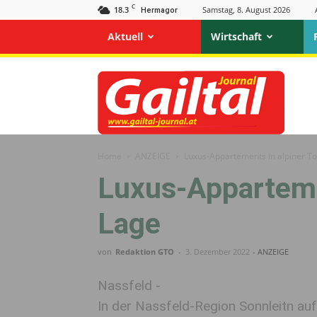
C
18.3
Samstag, 8. August 2026
Hermagor
Aktuell
Wirtschaft
Gailtal
Journal
Home
ANZEIGE
Luxus-Appartements in alpiner T
Luxus-Apparteme
Lage
von
Redaktion GTO
-
3. Dezember 2022
- ANZEIGE
Nassfeld -
In der Nassfeld-Region Sonnleitn au