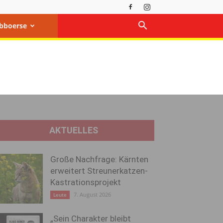
bboerse
AKTUELLES
Große Nachfrage: Kärnten
erweitert Streunerkatzen-
Kastrationsprojekt
7. August 2026
Leute
„Sein Charakter bleibt