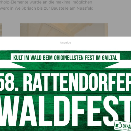
errholz-Elemente wurde an die maximal möglichen
erk in Weißbriach bis zur Baustelle am Nassfeld
Anzeige
ches
 8 Personen) jeweils über zwei Geschoße konzipiert,
Der bergseitig außenliegende Lift- und Treppenhaus-