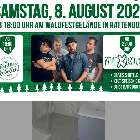
 Technikräume sowie die Trockenräume für Ski- und Sport-
en Geschoßen. Die Luxus-Einheiten bieten jeweils zwei
, Sauna, Terrassen, Loggien, Carports und viele Abenteuer-
 jeder Ebene großzügige Balkon-Flächen mit Panoramablick
al. Holzbaumeister
Georg Hubmann
: „Wir haben in
hen Partnern gearbeitet, die auch während der Pandemie-
ehalten haben.“