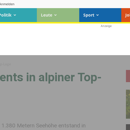
Anmelden
Politik
Leute
Sport
Jo
Anzeige
op-Lage
nts in alpiner Top-
f 1.380 Metern Seehöhe entstand in