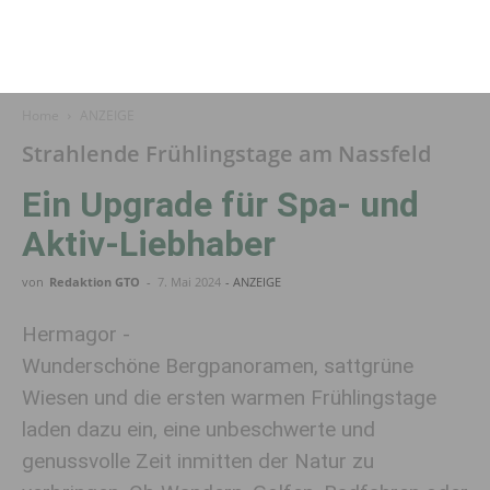
Home
ANZEIGE
Strahlende Frühlingstage am Nassfeld
Ein Upgrade für Spa- und
Aktiv-Liebhaber
von
Redaktion GTO
-
7. Mai 2024
- ANZEIGE
Hermagor -
Wunderschöne Bergpanoramen, sattgrüne
Wiesen und die ersten warmen Frühlingstage
laden dazu ein, eine unbeschwerte und
genussvolle Zeit inmitten der Natur zu