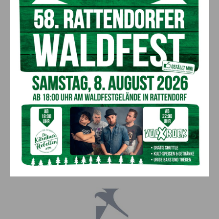
Bereich, eine zusätzliche finnische Sauna und ein
überarbeitetes Lichtkonzept sowie neue Dekoration freuen.
Ankommen und abschalten!
Sich zurückziehen an den neuen Lieblingsplatz am beheizten
Pool, die verschiedenen Saunen ausprobieren und den
Kreislauf beim Kneipen so richtig in Schwung bringen –
wessen Herz für Wellness schlägt, wird diese neu gestalteten
Ruheoasen lieben! Sich eine Auszeit vom Alltag nehmen, mit
Blick auf die malerische Natur zu völliger Entspannung finden
und einfach nur sein.