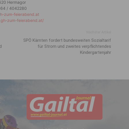
620 Hermagor
64 / 4042280
h-zum-feierabend.at
.gh-zum-feierabend.at/
Nächster Artikel
SPÖ Kärnten fordert bundesweiten Sozialtarif
d
für Strom und zweites verpflichtendes
Kindergartenjahr