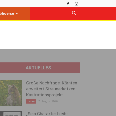
bboerse
AKTUELLES
Große Nachfrage: Kärnten
erweitert Streunerkatzen-
Kastrationsprojekt
7. August 2026
Leute
„Sein Charakter bleibt