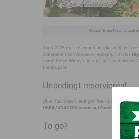
Genuss für die Faschingszeit 
Auch 2025 muss niemand auf diesen Klassiker 
zubereitet nach spezieller Rezeptur, ist das
Hig
gemütlichen Wirtsstube oder auf telefonische Vor
bereits groß.
Unbedingt reservieren!
Über Tischreservierungen freut sich das Feie
0664 / 4042280 sowie auf
Facebook:
https:
To go?