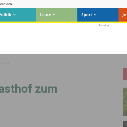
nmelden
Politik
Leute
Sport
Jo
Anzeige
rabend
Gasthof zum