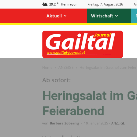
C
29.2
Freitag, 7. August 2026
A
Hermagor
Aktuell
Wirtschaft
Gailtal
Journal
Home
ANZEIGE
Heringsalat im Gasthof zum Feie
Ab sofort:
Heringsalat im 
Feierabend
von
Barbara Zobernig
-
10. Januar 2025
- ANZEIGE