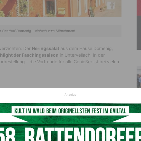
im Gasthof Domenig – einfach zum Mitnehmen!
verzichten: Der
Heringssalat
aus dem Hause Domenig,
hlight der Faschingssaison
in Untervellach. In der
bestellung – die Vorfreude für alle Genießer ist bei vielen
Anzeige
rabend-Team unter
04282 / 2077 oder
//www.facebook.com/ghzumfeierabend/