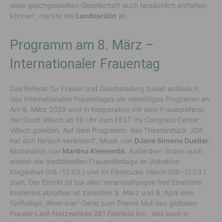
einer gleichgestellten Gesellschaft auch tatsächlich entfalten
können“, merkte die
Landesrätin
an.
Programm am 8. März –
Internationaler Frauentag
Das Referat für Frauen und Gleichstellung bietet anlässlich
des Internationalen Frauentages ein vielseitiges Programm an:
Am 8. März 2023 wird in Kooperation mit dem Frauenreferat
der Stadt Villach ab 19 Uhr zum FEST ins Congress Center
Villach geladen. Auf dem Programm: das Theaterstück „IDA
hat sich tierisch verändert“, Musik von
DJane Simone Dueller
,
Moderation von
Martina Klementin
. Außerdem finden auch
wieder die traditionellen Frauenfilmtage im Volkskino
Klagenfurt (06.-12.03.) und im Filmstudio Villach (09.-11.03.)
statt. Der Eintritt ist bei allen Veranstaltungen frei! Ebenfalls
kostenlos abrufbar ist zwischen 8. März und 8. April eine
fünfteilige „Wom-inar“-Serie zum Thema Mut des globalen
Frauen-Lauf-Netzwerkes 261 Fearless Inc., das auch in