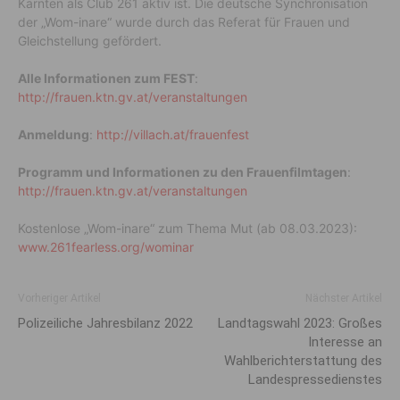
Kärnten als Club 261 aktiv ist. Die deutsche Synchronisation
der „Wom-inare“ wurde durch das Referat für Frauen und
Gleichstellung gefördert.
Alle Informationen zum FEST
:
http://frauen.ktn.gv.at/veranstaltungen
Anmeldung
:
http://villach.at/frauenfest
Programm und Informationen zu den Frauenfilmtagen
:
http://frauen.ktn.gv.at/veranstaltungen
Kostenlose „Wom-inare“ zum Thema Mut (ab 08.03.2023):
www.261fearless.org/wominar
Vorheriger Artikel
Nächster Artikel
Polizeiliche Jahresbilanz 2022
Landtagswahl 2023: Großes
Interesse an
Wahlberichterstattung des
Landespressedienstes