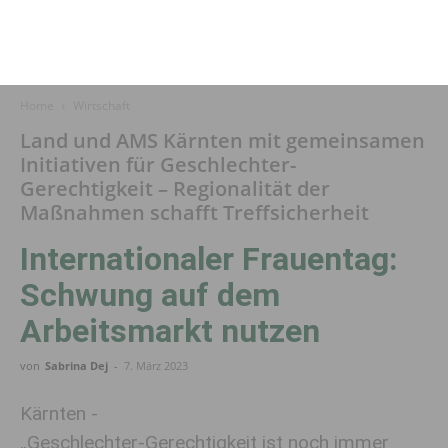
Home
Wirtschaft
Land und AMS Kärnten mit gemeinsamen
Initiativen für Geschlechter-
Gerechtigkeit – Regionalität der
Maßnahmen schafft Treffsicherheit
Internationaler Frauentag:
Schwung auf dem
Arbeitsmarkt nutzen
von
Sabrina Dej
-
7. März 2023
Kärnten -
„Geschlechter-Gerechtigkeit ist noch immer