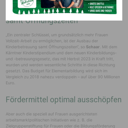
Ausbau der Kinderbetreuung
samt Öffnungszeiten
„Ein zentraler Schlüssel, um grundsätzlich mehr Frauen
Vollzeit-Arbeit zu ermöglichen, ist der Ausbau der
Kinderbetreuung samt Öffnungszeiten“, so
Schaar
. Mit dem
Kärntner Kinderstipendium und dem neuen Kinderbildungs-
und -betreuungsgesetz, das mit Herbst 2023 in Kraft tritt,
wurden und werden wesentliche Schritte in diese Richtung
gesetzt. Das Budget für Elementarbildung wird sich im
Vergleich zu 2018 nahezu verdoppeln – auf über 90 Millionen
Euro.
Fördermittel optimal ausschöpfen
Aber auch die speziell auf Frauen ausgerichteten
arbeitsmarktpolitischen Initiativen wie z. B. die
Zielgruppenstiftung für Frauen oder die Bildungsförderung