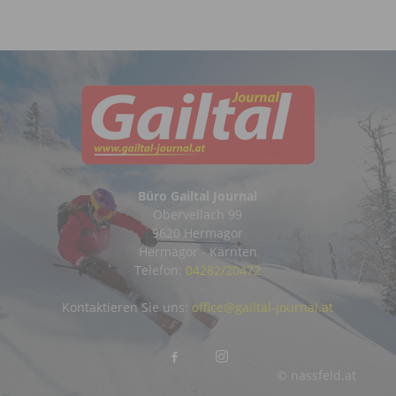
Büro Gailtal Journal
Obervellach 99
9620 Hermagor
Hermagor - Kärnten
Telefon:
04282/20472
Kontaktieren Sie uns:
office@gailtal-journal.at
© nassfeld.at