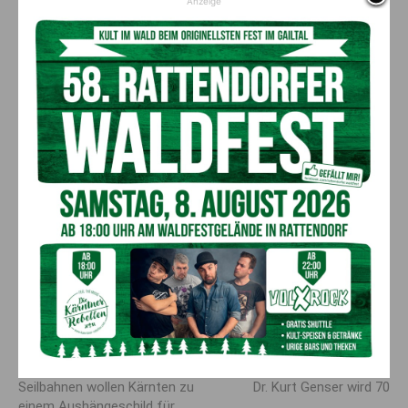
Anzeige
Landeshauptmann Peter Kaiser, war begeistert vom Können
der angehenden Fachkräfte.
Die Landesinnung bedankte sich bei der Fachberufsschule,
insbesondere bei Berufsschullehrer
Peter Süßenbacher
, für
die äußerst gute Zusammenarbeit.
Folgende Firmen sponserten wertvolle
Sachpreise:
Bizerba, Gramiller & Sohn GmbH
WIFI Kärnten GmbH
AMS Kärnten
Laska & Söhne
Raps GmbH
Vorheriger Artikel
Nächster Artikel
Seilbahnen wollen Kärnten zu
Dr. Kurt Genser wird 70
einem Aushängeschild für