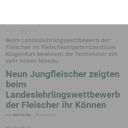
Home
Wirtschaft
Beim Landeslehrlingswettbewerb der
Fleischer im Fleischkompetenzzentrum
Klagenfurt bewiesen die Teilnehmer ein
sehr hohes Niveau.
Neun Jungfleischer zeigten
beim
Landeslehrlingswettbewerb
der Fleischer ihr Können
von
Sabrina Dej
-
25. April 2023