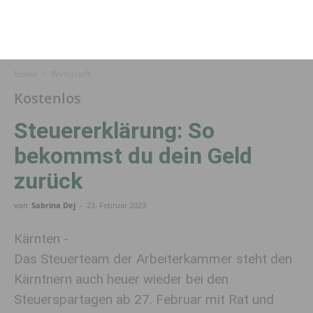
Home
Wirtschaft
Kostenlos
Steuererklärung: So
bekommst du dein Geld
zurück
von
Sabrina Dej
-
23. Februar 2023
Kärnten -
Das Steuerteam der Arbeiterkammer steht den
Kärntnern auch heuer wieder bei den
Steuerspartagen ab 27. Februar mit Rat und