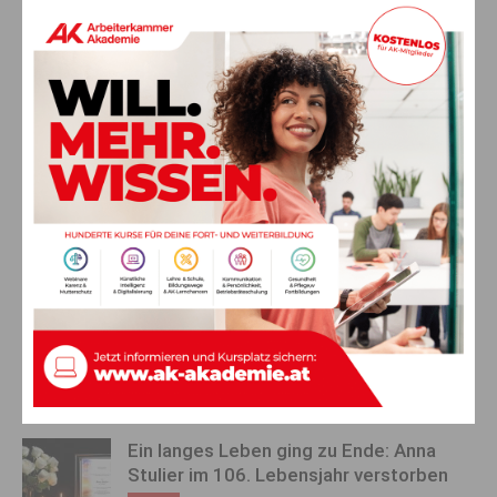
AK St. Veit/Glan
, Tel. 050 477-5415
AK Villach
, Tel. 050 477-5115
AK Spittal
, Tel. 050 477-5315
AK Hermagor
, Tel. 050 477-5132
AK Wolfsberg
, Tel. 050 477-5215
AK Völkermarkt
, Tel. 050 477-5515
Vorheriger Artikel
Nächster Artikel
Familien­bonus, Kindermehr­
Ein Jahr Krieg in der Ukraine:
betrag etc.: So viel könntest
Land Kärnten setzt
du beim Steueraus­gleich
Trauerbeflaggung
zurück­bekommen
AKTUELLES
Ein langes Leben ging zu Ende: Anna
Stulier im 106. Lebensjahr verstorben