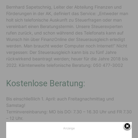
Bernhard Sapetschnig, Leiter der Abteilung Finanzen und
Förderungen in der AK, definiert das Service: „Entweder man
holt sich telefonische Auskunft zu Steuerfragen oder man
vereinbart einen Beratungstermin. Unsere Steuerexperten
rufen zurück, und schon während des Telefonats kann auf
Wunsch hin über FinanzOnline der Steuerausgleich erledigt
werden. Man braucht weder Computer noch Internet!“ Nicht
vergessen: Der Steuerausgleich kann bis zu fünf Jahre
rückwirkend beantragt werden; heuer für die Jahre 2018 bis
2022. Kärntenweite telefonische Beratung: 050 477-3002
Kostenlose Beratung:
Bis einschließlich 1. April: auch Freitagnachmittag und
Samstag!
Terminvereinbarung: MO bis DO: 7.30 – 16.30 Uhr und FR 7.30
– 12 Uhr.
Anzeige
AK Klagenfurt
, Tel. 050 477-3001
AK Feldkirchen
, Tel. 050 477-5615