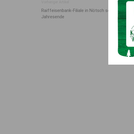
Vorheriger Artikel
Raiffeisenbank-Filiale in Nötsch schließt mit
Jahresende