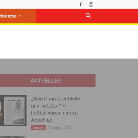
bboerse
AKTUELLES
„Sein Charakter bleibt
unersetzbar“ –
Fußballverein nimmt
Abschied
7. August 2026
Aktuell