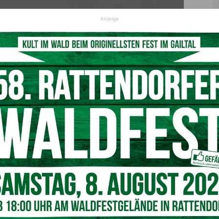
© Adobe Stock
Anzeige
eldnerhütte aus zum Gipfel unterwegs war, entdeckte rund
n regungslos am Boden liegenden Mann und verständigte
es ÖAMTC-Rettungshubschraubers C7 konnte jedoch nur
estürzt
elt es sich bei dem Verstorbenen um einen 67-jährigen
 derzeitigem Ermittlungsstand dürfte der 67-Jährige
stiegen haben. Beim Abstieg kam er im steilen,
nd erlitt dabei tödliche Verletzungen. Die genauen
eilichen Ermittlungen.