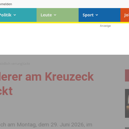
nmelden
Politik
Leute
Sport
Jo
Anzeige
ödlich verunglückt
derer am Kreuzeck
ckt
 sich am Montag, dem 29. Juni 2026, im