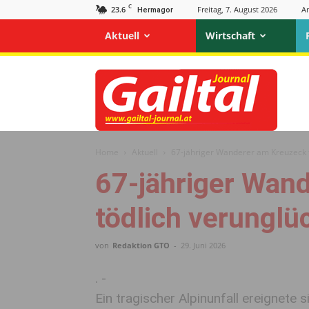
C
23.6
Freitag, 7. August 2026
A
Hermagor
Aktuell
Wirtschaft
Gailtal
Journal
Home
Aktuell
67-jähriger Wanderer am Kreuzeck t
67-jähriger Wan
tödlich verunglü
von
Redaktion GTO
-
29. Juni 2026
. -
Ein tragischer Alpinunfall ereignete