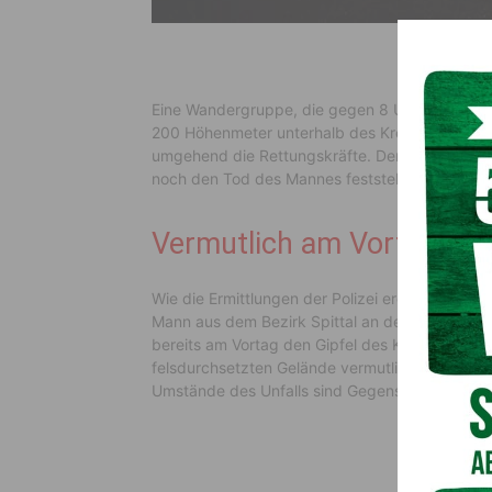
Eine Wandergruppe, die gegen 8 Uhr von der F
200 Höhenmeter unterhalb des Kreuzecks eine
umgehend die Rettungskräfte. Der Notarzt d
noch den Tod des Mannes feststellen.
Vermutlich am Vortag abg
Wie die Ermittlungen der Polizei ergaben, hand
Mann aus dem Bezirk Spittal an der Drau. Nach
bereits am Vortag den Gipfel des Kreuzecks be
felsdurchsetzten Gelände vermutlich zu Sturz u
Umstände des Unfalls sind Gegenstand der poliz