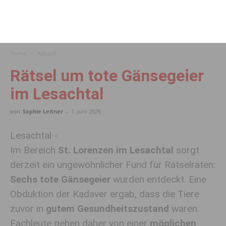
Home
Aktuell
Rätsel um tote Gänsegeier
im Lesachtal
von
Sophie Leitner
-
1. Juni 2026
Lesachtal -
Im Bereich
St. Lorenzen im Lesachtal
sorgt
derzeit ein ungewöhnlicher Fund für Rätselraten:
Sechs tote Gänsegeier
wurden entdeckt. Eine
Obduktion der Kadaver ergab, dass die Tiere
zuvor in
gutem Gesundheitszustand
waren.
Fachleute gehen daher von einer
möglichen