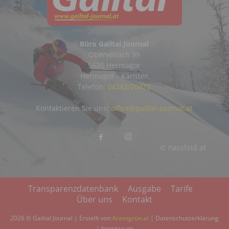
Büro Gailtal Journal
Obervellach 99
9620 Hermagor
Hermagor - Kärnten
Telefon:
04282/20472
Kontaktieren Sie uns:
office@gailtal-journal.at
© nassfeld.at
Transparenzdatenbank
Ausgabe
Tarife
Über uns
Kontakt
2026 © Gailtal Journal | Erstellt von
Krassgrün.at
|
Datenschutzerklärung
|
Impressum