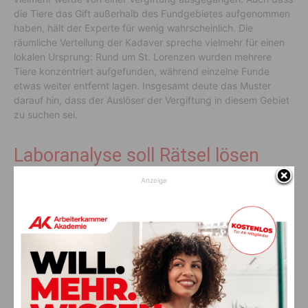
die Tiere das Gift außerhalb des Fundgebietes aufgenommen
haben, hält der Experte für wenig wahrscheinlich. Die
räumliche Verteilung der Kadaver spreche vielmehr für einen
lokalen Ursprung: Rund um St. Lorenzen wurden mehrere
Tiere konzentriert aufgefunden, während einzelne Funde
etwas weiter entfernt lagen. Insgesamt deute das Muster
darauf hin, dass der Auslöser der Vergiftung in diesem Gebiet
zu suchen sei.
Laboranalyse soll Rätsel lösen
Anzeige
Eine
toxikologische Untersuchung
wurde mittlerweile
veranlasst, um die genaue Todesursache der sechs
Gänsegeier zu klären. Wie berichtet wurde, ergaben erste
Analysen an der
Veterinärmedizinischen Universität
noch
kein eindeutiges Ergebnis. Aus diesem Grund wurden Proben
an ein spezialisiertes Labor nach
München
übermittelt. Dort
erhofft man sich innerhalb der kommenden Woche klare
Erkenntnisse über die Ursache des Geiersterbens.