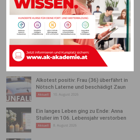
Vorheriger Artikel
Nächster Artikel
Der TikTok-Wachstum-
„Reparieren statt wegwerfen“:
Blueprint: Mehr Follower, ohne
Neues Leben für alte
ständig Trends
Gegenstände in den
hinterherzulaufen
Karnischen Werkstätten
AKTUELLES
Alkotest positiv: Frau (36) überfährt in
Nötsch Laterne und beschädigt Zaun
10. August 2026
Aktuell
Ein langes Leben ging zu Ende: Anna
Stulier im 106. Lebensjahr verstorben
8. August 2026
Aktuell