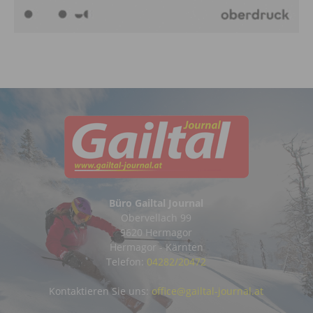
Büro Gailtal Journal
Obervellach 99
9620 Hermagor
Hermagor - Kärnten
Telefon:
04282/20472
Kontaktieren Sie uns:
office@gailtal-journal.at