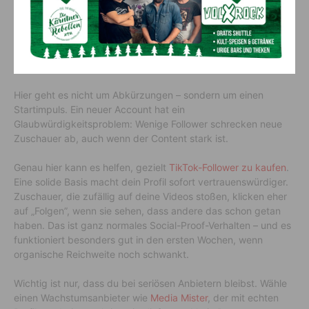
„stabil wachsen”.
6. Beschleunige deinen Start mit
gekauften TikTok-Followern
Hier geht es nicht um Abkürzungen – sondern um einen
Startimpuls. Ein neuer Account hat ein
Glaubwürdigkeitsproblem: Wenige Follower schrecken neue
Zuschauer ab, auch wenn der Content stark ist.
Genau hier kann es helfen, gezielt
TikTok-Follower zu kaufen
.
Eine solide Basis macht dein Profil sofort vertrauenswürdiger.
Zuschauer, die zufällig auf deine Videos stoßen, klicken eher
auf „Folgen”, wenn sie sehen, dass andere das schon getan
haben. Das ist ganz normales Social-Proof-Verhalten – und es
funktioniert besonders gut in den ersten Wochen, wenn
organische Reichweite noch schwankt.
Wichtig ist nur, dass du bei seriösen Anbietern bleibst. Wähle
einen Wachstumsanbieter wie
Media Mister
, der mit echten