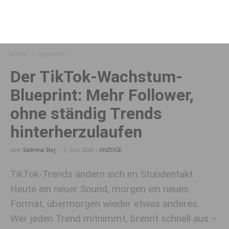
Home
Allgemein
Der TikTok-Wachstum-
Blueprint: Mehr Follower,
ohne ständig Trends
hinterherzulaufen
von
Sabrina Dej
-
1. Juni 2026
- ANZEIGE
TikTok-Trends ändern sich im Stundentakt.
Heute ein neuer Sound, morgen ein neues
Format, übermorgen wieder etwas anderes.
Wer jeden Trend mitnimmt, brennt schnell aus –