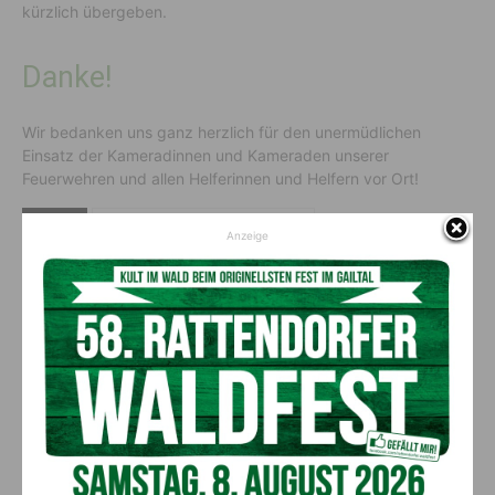
kürzlich übergeben.
Danke!
Wir bedanken uns ganz herzlich für den unermüdlichen
Einsatz der Kameradinnen und Kameraden unserer
Feuerwehren und allen Helferinnen und Helfern vor Ort!
QUELLE
Raiffeisenbank Kötschach-Mauthen
Anzeige
Vorheriger Artikel
Nächster Artikel
Bergbauernkalender für den
VCÖ: Bezirk Hermagor hat
guten Zweck
höchsten E-Pkw Anteil
Kärntens
AKTUELLES