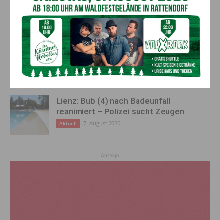
„Sein Charakter bleibt unersetzbar“ –
Fußballverein nimmt Abschied
7. August 2026
Aktuell
Bargeld im Bankomaten vergessen –
Polizei bittet um Hinweise
7. August 2026
Aktuell
Lienz: Bub (4) nach Badeunfall
reanimiert – Polizei sucht Zeugen
7. August 2026
Aktuell
Anzeige