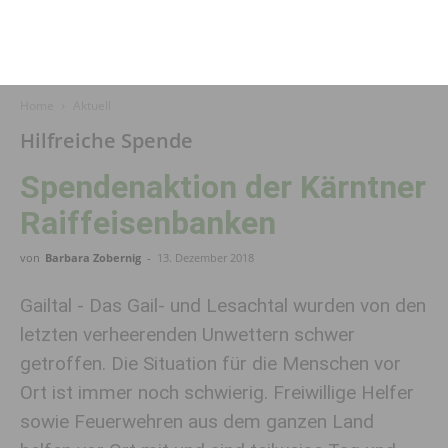
Home
Aktuell
Hilfreiche Spende
Spendenaktion der Kärntner
Raiffeisenbanken
von
Barbara Zobernig
-
13. Dezember 2018
Gailtal - Das Gail- und Lesachtal wurden von den
letzten verheerenden Unwettern schwer
getroffen. Die Situation für die Menschen vor
Ort ist immer noch schwierig. Freiwillige Helfer
sowie Feuerwehren aus dem ganzen Land