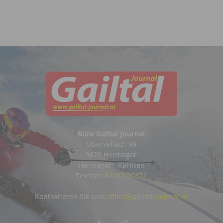
Büro Gailtal Journal
Obervellach 99
9620 Hermagor
Hermagor - Kärnten
Telefon:
04282/20472
Kontaktieren Sie uns:
office@gailtal-journal.at