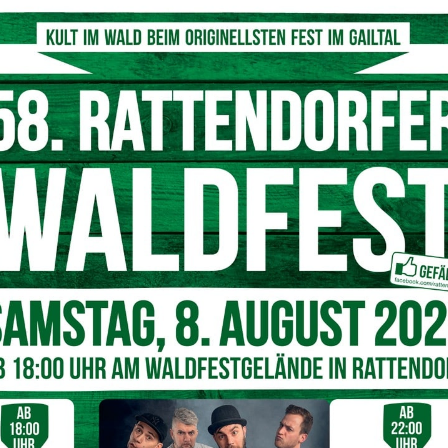
© ABI Robert Koppensteiner
chehens ist die Strecke im
Lesachtal
damit wieder für den
erden um weiterhin vorsichtige Fahrweise gebeten.
Nächster Artikel
SASSY – Die Stimme von „Wilds Wossa“ live in
der Burgarena Finkenstein!