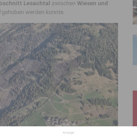
Abschnitt Lesachtal
zwischen
Wiesen und
fgehoben werden konnte.
Anzeige