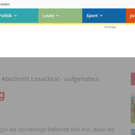
elden
Politik
Leute
Sport
Jo
Anzeige
 - Abschnitt Lesachtal - aufgehoben
g
gor
als zuständige Behörde teilt mit, dass die