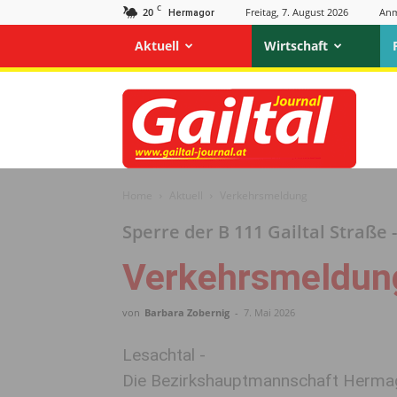
C
20
Freitag, 7. August 2026
Anm
Hermagor
Aktuell
Wirtschaft
Gailtal
Journal
Home
Aktuell
Verkehrsmeldung
Sperre der B 111 Gailtal Straße
Verkehrsmeldun
von
Barbara Zobernig
-
7. Mai 2026
Lesachtal -
Die Bezirkshauptmannschaft
Herma