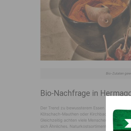
Bio-Zutaten ge
Bio-Nachfrage in Herma
Der Trend zu bewussterem Essen ist längst nic
Kötschach-Mauthen oder Kirchbach werden veg
Gleichzeitig achten viele Menschen auf kurze 
sich Ähnliches. Naturkostsortimente werden bre