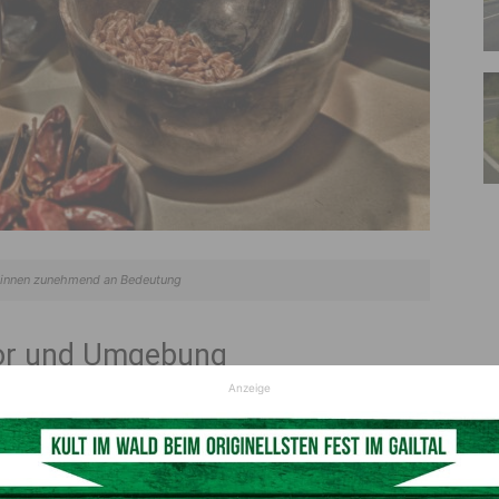
winnen zunehmend an Bedeutung
gor und Umgebung
Anzeige
ht mehr nur ein Stadtthema. Auch in Orten wie Hermagor,
etarische und vegane Optionen stärker nachgefragt.
Zutatenlisten und einen klaren Geschmack. Im Handel zeigt
iter, und kleinere Geschäfte führen vermehrt Produkte wie