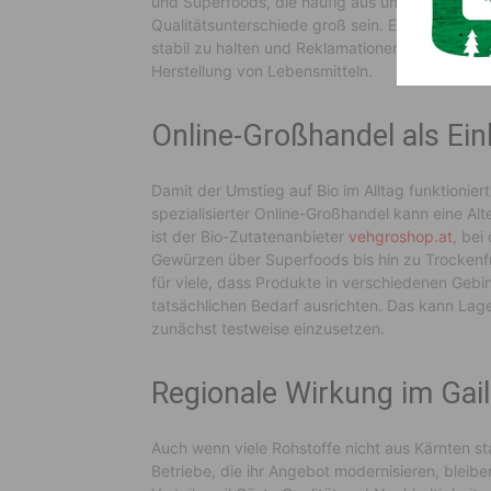
und Superfoods, die häufig aus unterschiedli
Qualitätsunterschiede groß sein. Einheitliche S
stabil zu halten und Reklamationen zu vermeide
Herstellung von Lebensmitteln.
Online-Großhandel als Ei
Damit der Umstieg auf Bio im Alltag funktioni
spezialisierter Online-Großhandel kann eine Alt
ist der Bio-Zutatenanbieter
vehgroshop.at
, bei
Gewürzen über Superfoods bis hin zu Trockenfr
für viele, dass Produkte in verschiedenen Gebi
tatsächlichen Bedarf ausrichten. Das kann Lag
zunächst testweise einzusetzen.
Regionale Wirkung im Gail
Auch wenn viele Rohstoffe nicht aus Kärnten s
Betriebe, die ihr Angebot modernisieren, bleibe