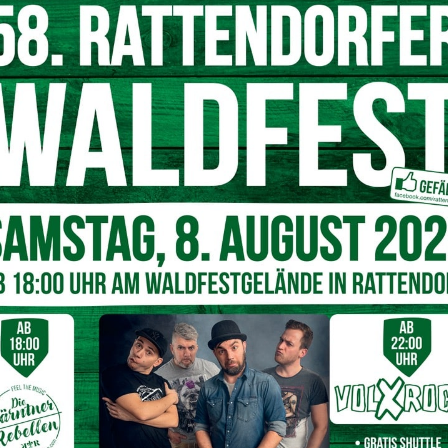
ten. Wer sein Sortiment aktuell halten will, braucht
ods für Gastronomie und
itionieren. In der Gastronomie können Kräuter und Gewürze
Saucen oder vegetarischen Bowls. In Bäckereien und
enfrüchte und Kakao entscheidend für Aroma und
en, zum Beispiel für Granola, Riegel oder Aufstriche,
n passen. Nicht jeder Betrieb braucht Palettenware.
taffelpreise wichtiger, damit der Einkauf wirtschaftlich
enz im Einkauf
ür Unternehmerinnen und Unternehmer zählen verständliche
inweise zu Lagerung und Haltbarkeit. Gerade bei Gewürzen