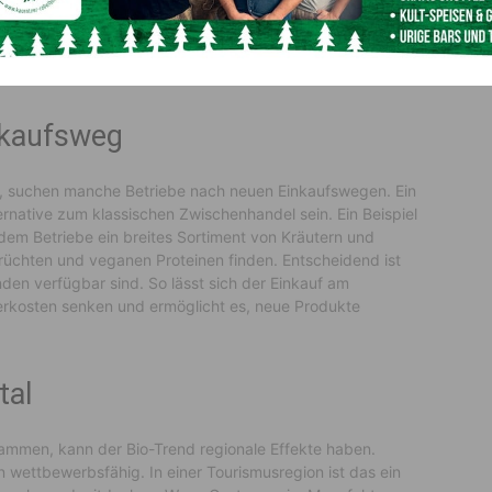
chen Ursprungsländern stammen, können
pezifikationen sind deshalb wichtig. Sie helfen, Rezepte
n. Das ist in der Gastronomie genauso relevant wie in der
nkaufsweg
ert, suchen manche Betriebe nach neuen Einkaufswegen. Ein
ernative zum klassischen Zwischenhandel sein. Ein Beispiel
 dem Betriebe ein breites Sortiment von Kräutern und
üchten und veganen Proteinen finden. Entscheidend ist
nden verfügbar sind. So lässt sich der Einkauf am
erkosten senken und ermöglicht es, neue Produkte
tal
tammen, kann der Bio-Trend regionale Effekte haben.
n wettbewerbsfähig. In einer Tourismusregion ist das ein