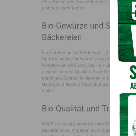
Chia, Kakao oder besondere Salz- und Pfeffersor
planbare Lieferketten.
Bio-Gewürze und Superfo
Bäckereien
Bio-Zutaten helfen Betrieben, sich klar zu pos
Gerichte schnell aufwerten, etwa bei Suppen, 
Konditoreien sind Zimt, Vanille, Nüsse, Trock
gleichbleibende Qualität. Auch kleine Produzent
benötigen Zutaten in Mengen, die zur Produktio
Häufig sind flexible Verpackungseinheiten und S
bleibt.
Bio-Qualität und Transpar
Wer Bio einkauft, erwartet klare Standards. F
Deklarationen, Angaben zu Allergenen sowie H