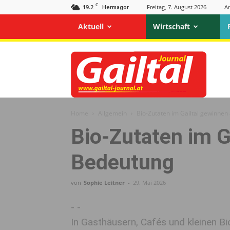
C
19.2
Freitag, 7. August 2026
A
Hermagor
Aktuell
Wirtschaft
Gailtal
Journal
Home
Allgemein
Bio-Zutaten im Gailtal gewinne
Bio-Zutaten im G
Bedeutung
von
Sophie Leitner
-
29. Mai 2026
- -
In Gasthäusern, Cafés und kleinen Bi