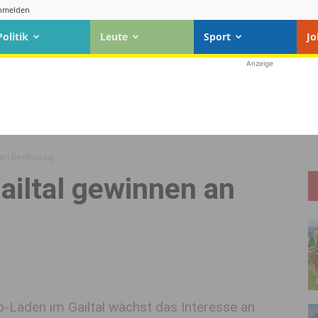
nmelden
Politik
Leute
Sport
Jo
Anzeige
n an Bedeutung
ailtal gewinnen an
o-Läden im Gailtal wächst das Interesse an