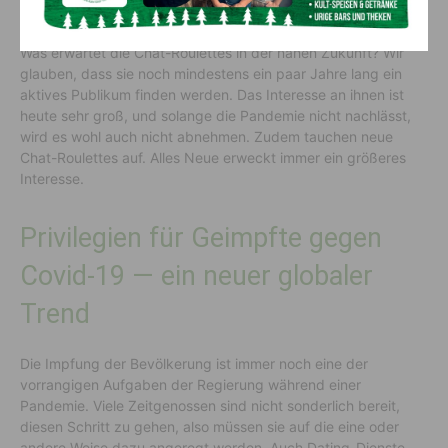
langsamen Internetverbindung auf.
Was erwartet die Chat-Roulettes in der nahen Zukunft? Wir
glauben, dass sie noch mindestens ein paar Jahre lang ein
aktives Publikum finden werden. Das Interesse an ihnen ist
heute sehr groß, und solange die Pandemie nicht nachlässt,
wird es wohl auch nicht abnehmen. Zudem tauchen neue
Chat-Roulettes auf. Alles Neue erweckt immer ein größeres
Interesse.
Privilegien für Geimpfte gegen
Covid-19 — ein neuer globaler
Trend
Die Impfung der Bevölkerung ist immer noch eine der
vorrangigen Aufgaben der Regierung während einer
Pandemie. Viele Zeitgenossen sind nicht sonderlich bereit,
diesen Schritt zu gehen, also müssen sie auf die eine oder
andere Weise dazu angeregt werden. Auch Dating-Dienste