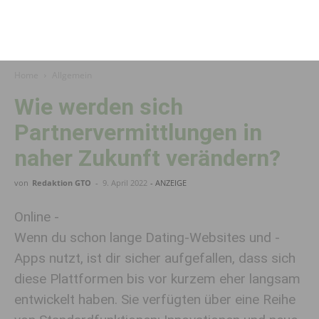
Home
Allgemein
Wie werden sich
Partnervermittlungen in
naher Zukunft verändern?
von
Redaktion GTO
-
9. April 2022
- ANZEIGE
Online -
Wenn du schon lange Dating-Websites und -
Apps nutzt, ist dir sicher aufgefallen, dass sich
diese Plattformen bis vor kurzem eher langsam
entwickelt haben. Sie verfügten über eine Reihe