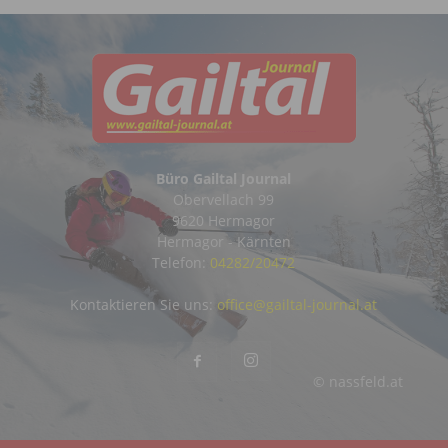
Büro Gailtal Journal
Obervellach 99
9620 Hermagor
Hermagor - Kärnten
Telefon:
04282/20472
Kontaktieren Sie uns:
office@gailtal-journal.at
© nassfeld.at