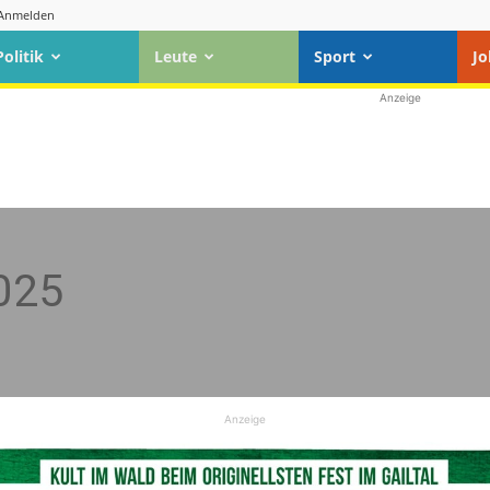
Anmelden
Politik
Leute
Sport
Jo
Anzeige
025
Anzeige
n
Standard
. Um auf den eigentlichen Inhalt zuzugreifen, klicken Sie a
dabei Daten an Drittanbieter weitergegeben werden.