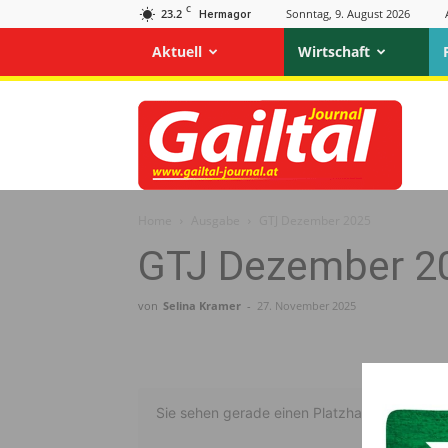
C
23.2
Sonntag, 9. August 2026
Hermagor
Aktuell
Wirtschaft
Gailtal
Journal
Home
Ausgabe
GTJ Dezember 2025
GTJ Dezember 2
von
Selina Kramer
-
27. November 2025
Sie sehen gerade einen Platzhalterinhalt vo