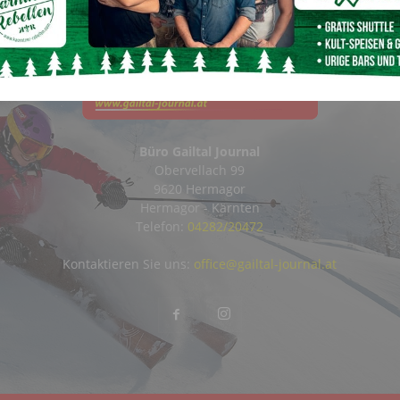
Büro Gailtal Journal
Obervellach 99
9620 Hermagor
Hermagor - Kärnten
Telefon:
04282/20472
Kontaktieren Sie uns:
office@gailtal-journal.at