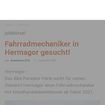
Home
Jobbörse
Jobbörse!
Fahrradmechaniker in
Hermagor gesucht!
von
Redaktion GTO
-
17. Dezember 2020
Hermagor -
Das Bike Paradies Härle sucht für seinen
Standort Hermagor einen Fahrradmechaniker
mit Einzelhandelskenntnissen ab Feber 2021.