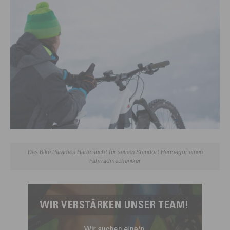
Das Bike Paradies Härle sucht für seinen Standort Hermagor einen
Fahrradmechaniker