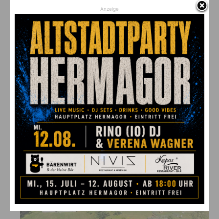
Anzeige
Das Familienhotel Ramsi von Karin und Walter Ramsbacher zählt zu den besten
Arbeitgebern in der Region
Bewerbung:
Schick deine Bewerbung mit Foto bitte an
karriere@ramsi.at
oder ruf uns an unter
T +43 4285 284.
Alle Details und weitere Jobs:
www.ramsi.at/karriere.html