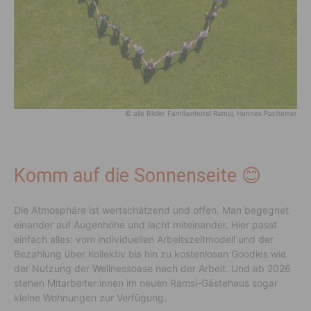
© alle Bilder Familienhotel Ramsi, Hannes Pacheiner
Komm auf die Sonnenseite 😊
Die Atmosphäre ist wertschätzend und offen. Man begegnet
einander auf Augenhöhe und lacht miteinander. Hier passt
einfach alles: vom individuellen Arbeitszeitmodell und der
Bezahlung über Kollektiv bis hin zu kostenlosen Goodies wie
der Nutzung der Wellnessoase nach der Arbeit. Und ab 2026
stehen Mitarbeiter:innen im neuen Ramsi-Gästehaus sogar
kleine Wohnungen zur Verfügung.