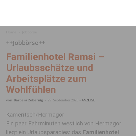
Home
Jobbörse
++Jobbörse++
Familienhotel Ramsi –
Urlaubsschätze und
Arbeitsplätze zum
Wohlfühlen
von
Barbara Zobernig
-
29. September 2025
- ANZEIGE
Kameritsch/Hermagor -
Ein paar Fahrminuten westlich von Hermagor
liegt ein Urlaubsparadies: das
Familienhotel