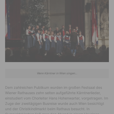
Wenn Kärntner in Wien singen...
Dem zahlreichen Publikum wurden im großen Festsaal des
Wiener Rathauses zehn selten aufgeführte Kärntnerlieder,
einstudiert vom Chorleiter Hans Hohenwarter, vorgetragen. Im
Zuge der zweitägigen Busreise wurde auch Wien besichtigt
und der Christkindlmarkt beim Rathaus besucht. In