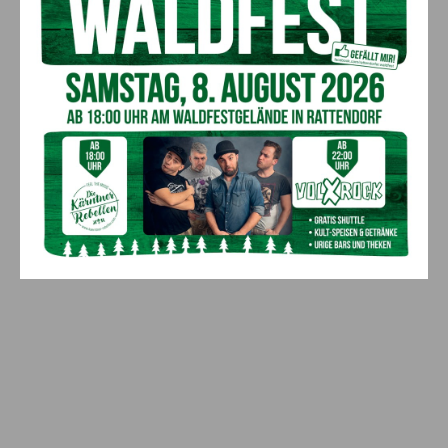
Bargeld im Bankomaten vergessen –
Polizei bittet um Hinweise
7. August 2026
Aktuell
Lienz: Bub (4) nach Badeunfall
reanimiert – Polizei sucht Zeugen
7. August 2026
Aktuell
Anzeige