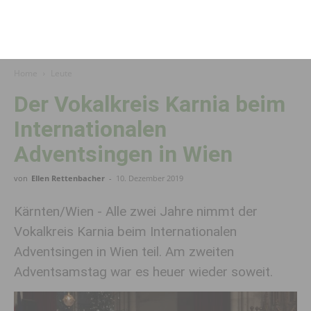
Home
Leute
Der Vokalkreis Karnia beim
Internationalen
Adventsingen in Wien
von
Ellen Rettenbacher
-
10. Dezember 2019
Kärnten/Wien - Alle zwei Jahre nimmt der
Vokalkreis Karnia beim Internationalen
Adventsingen in Wien teil. Am zweiten
Adventsamstag war es heuer wieder soweit.