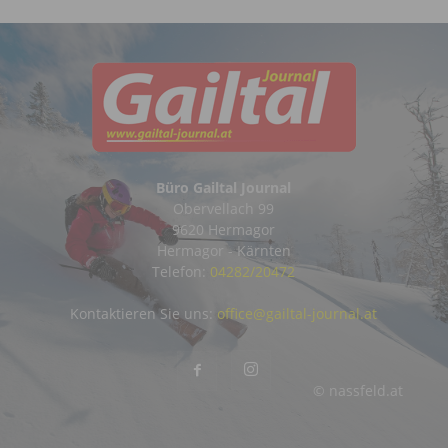
Büro Gailtal Journal
Obervellach 99
9620 Hermagor
Hermagor - Kärnten
Telefon:
04282/20472
Kontaktieren Sie uns:
office@gailtal-journal.at
© nassfeld.at