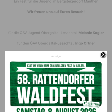
Ein Fest für die Jugend im Bergsteigerdorf Mauthen
Wir freuen uns auf Euren Besuch!
für die ÖAV Jugend Obergailtal-Lesachtal,
Melanie Kogler
für den ÖAV Obergailtal-Lesachtal,
Ingo Ortner
Anzeige
www.bergsteigerdorf-mauthen.at
Weniger, dafür besser
Vorheriger Artikel
Nächster Artikel