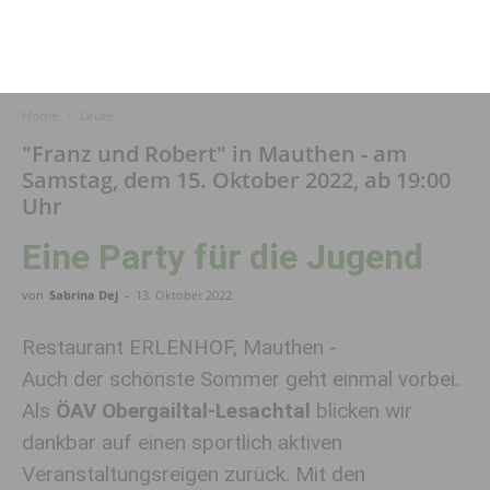
Home
Leute
"Franz und Robert" in Mauthen - am
Samstag, dem 15. Oktober 2022, ab 19:00
Uhr
Eine Party für die Jugend
von
Sabrina Dej
-
13. Oktober 2022
Restaurant ERLENHOF, Mauthen -
Auch der schönste Sommer geht einmal vorbei.
Als
ÖAV Obergailtal-Lesachtal
blicken wir
dankbar auf einen sportlich aktiven
Veranstaltungsreigen zurück. Mit den