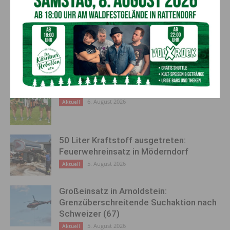
Region stellt sich aktiv gegen
Beim Spielen: Siloballen­gabel
den Mitarbeitermangel
fällt auf Fünfjährigen
AKTUELLES
Kirchtag in St. Lorenzen
6. August 2026
Aktuell
50 Liter Kraftstoff ausgetreten:
Feuerwehreinsatz in Möderndorf
5. August 2026
Aktuell
Großeinsatz in Arnoldstein:
Grenzüberschreitende Suchaktion nach
Schweizer (67)
5. August 2026
Aktuell