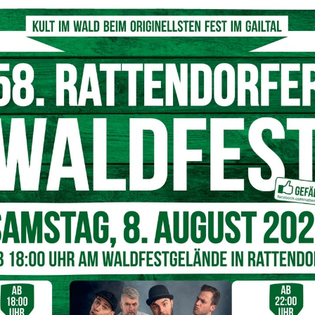
rastruktur schaffen attraktive Angebote für den Gast und
schen Erfolg. Der neue Slow Trail am Pressegger See in
er Landestourismusstrategie inszeniert und durch
Hängematten sowie einem Infoleitsystem deutlich
Gäste und Einheimische in Hermagor”, so der
nvestitionen seitens des Tourismusreferates für den neuen
eil der Finanzierung
000 Euro werden zu gleichen Teilen durch LEADER-Mittel
t den Investitionen in den Slow Trail schaffen wir ein
d positionieren das Tourismusland ein Stück mehr als
Stellenwert von Qualitätsverbesserungen in touristischer
as sanfte Wandererlebnis entlang der Kärntner
g auf die südliche Atmosphäre und Gelassenheit. Der