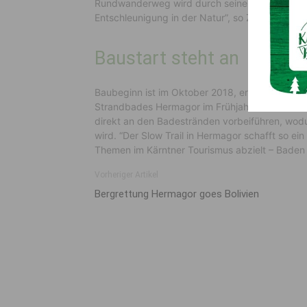
Rundwanderweg wird durch seine neue Inszenie
Entschleunigung in der Natur”, so Zafoschnig.
Baustart steht an
Baubeginn ist im Oktober 2018, eröffnet werde
Strandbades Hermagor im Frühjahr 2019. Im süd
direkt an den Badestränden vorbeiführen, wodu
wird. “Der Slow Trail in Hermagor schafft so ein
Themen im Kärntner Tourismus abzielt – Baden
Vorheriger Artikel
Bergrettung Hermagor goes Bolivien