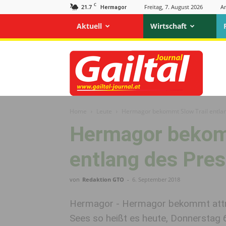
C
21.7
Freitag, 7. August 2026
A
Hermagor
Aktuell
Wirtschaft
Gailtal
Journal
Home
Leute
Hermagor bekommt Slow Trail entla
Hermagor bekom
entlang des Pre
von
Redaktion GTO
-
6. September 2018
Hermagor - Hermagor bekommt attrak
Sees so heißt es heute, Donnerstag 