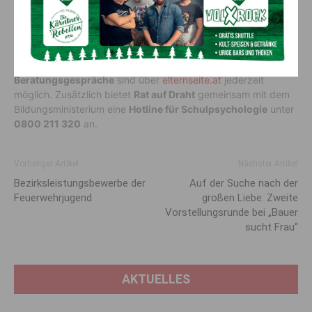
meist hoch sei. Wichtig sei zudem der
Austausch mit
Lehrkräften
sowie eine
kritische Reflexion
des eigenen
Erziehungsverhaltens. Bei anhaltenden Problemen sollte
professionelle Unterstützung in Anspruch genommen werden.
Beratungsgespräche
sind über
elternseite.at
jederzeit
möglich. Zusätzlich bietet
Rat auf Draht
gemeinsam mit dem
Bildungsministerium eine
Hotline für Schulpsychologie
unter
0800 211 320
an.
Vorheriger Artikel
Nächster Artikel
Bezirksleistungsbewerbe der
Auf der Suche nach der
Feuerwehrjugend
großen Liebe: Zweite
Vorstellungsrunde bei „Bauer
sucht Frau“
AKTUELLES