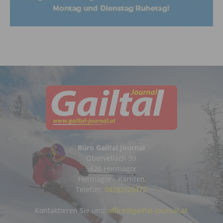
Büro Gailtal Journal
Obervellach 99
9620 Hermagor
Hermagor - Kärnten
Telefon:
04282/20472
Kontaktieren Sie uns:
office@gailtal-journal.at