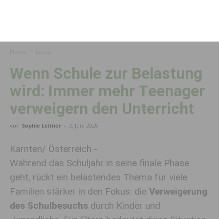
Home
Leute
Wenn Schule zur Belastung
wird: Immer mehr Teenager
verweigern den Unterricht
von
Sophie Leitner
-
3. Juni 2026
Kärnten/ Österreich -
Während das Schuljahr in seine finale Phase
geht, rückt ein belastendes Thema für viele
Familien stärker in den Fokus: die
Verweigerung
des Schulbesuchs
durch Kinder und