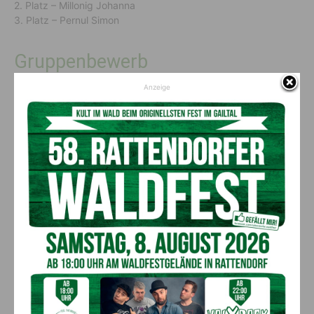
2. Platz – Millonig Johanna
3. Platz – Pernul Simon
Gruppenbewerb
Anzeige
Außerdem fand der Gruppenbewerb, der die Teamarbeit und
Koordination der Feuerwehrjugendgruppe auf die Probe
stellte, großes Interesse. Hier konnte die
Feuerwehrjugend
Hermagor
erstmalig eine reine Mädchengruppe an den Start
schicken. Die herausragenden Leistungen der Gruppen
wurden wie folgt ausgezeichnet: