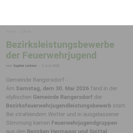
Home
Leute
Bezirksleistungsbewerbe
der Feuerwehrjugend
von
Sophie Leitner
-
3. Juni 2026
Gemeinde Rangersdorf -
Am
Samstag, dem 30. Mai 2026
fand in der
idyllischen
Gemeinde Rangersdorf
der
Bezirksfeuerwehrjugendleistungsbewerb
statt.
Bei strahlendem Wetter und in ausgelassener
Stimmung kamen
Feuerwehrjugendgruppen
aus den
Bezirken Hermagor
und Spittal