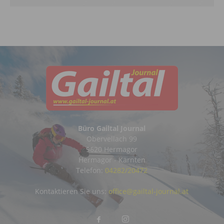
Büro Gailtal Journal
Obervellach 99
9620 Hermagor
Hermagor - Kärnten
Telefon:
04282/20472
Kontaktieren Sie uns:
office@gailtal-journal.at