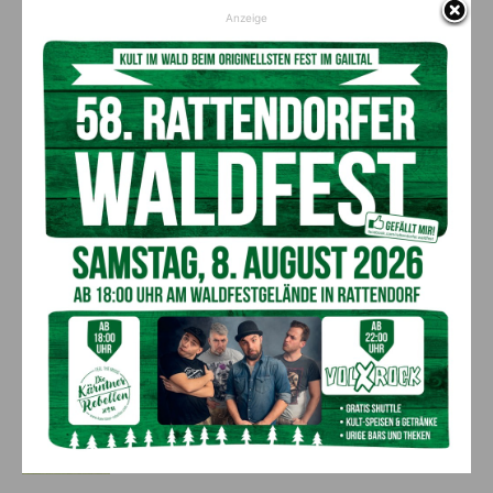
Anzeige
(C) Marktgemeinde Bad Bleiberg
Vorheriger Artikel
Nächster Artikel
Grenzüberschreitende
„STREUOBSTWIESE“ im ORF
Feuerwehrübung in Pontebba
Radio Kärnten
AKTUELLES
Kirchtag in St. Lorenzen
6. August 2026
Aktuell