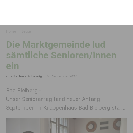
Home
Leute
Die Marktgemeinde lud
sämtliche Senioren/innen
ein
von
Barbara Zobernig
-
16. September 2022
Bad Bleiberg -
Unser Seniorentag fand heuer Anfang
September im Knappenhaus Bad Bleiberg statt.