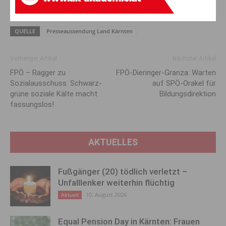
QUELLE
Presseaussendung Land Kärnten
Vorheriger Artikel
Nächster Artikel
FPÖ – Ragger zu
FPÖ-Dieringer-Granza: Warten
Sozialausschuss: Schwarz-
auf SPÖ-Orakel für
grüne soziale Kälte macht
Bildungsdirektion
fassungslos!
AKTUELLES
Fußgänger (20) tödlich verletzt –
Unfalllenker weiterhin flüchtig
10. August 2026
Aktuell
Equal Pension Day in Kärnten: Frauen