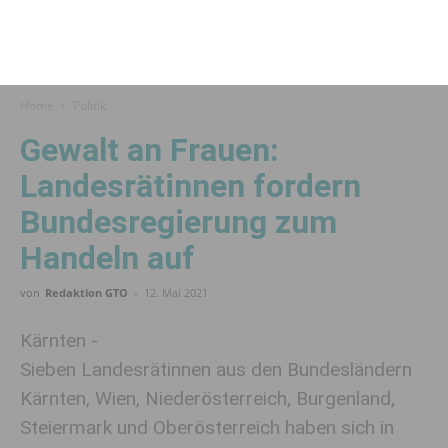
Home
Politik
Gewalt an Frauen:
Landesrätinnen fordern
Bundesregierung zum
Handeln auf
von
Redaktion GTO
-
12. Mai 2021
Kärnten -
Sieben Landesrätinnen aus den Bundesländern
Kärnten, Wien, Niederösterreich, Burgenland,
Steiermark und Oberösterreich haben sich in