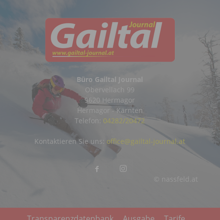
Büro Gailtal Journal
Obervellach 99
9620 Hermagor
Hermagor - Kärnten
Telefon:
04282/20472
Kontaktieren Sie uns:
office@gailtal-journal.at
© nassfeld.at
Transparenzdatenbank
Ausgabe
Tarife