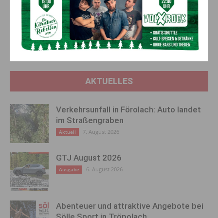
Vorheriger Artikel
Nächster Artikel
Gewalt an Frauen:
macOS 11 Big Sur: So beheben
Landesrätinnen fordern
Sie die häufigsten Probleme
Bundesregierung zum Handeln
auf
AKTUELLES
Verkehrsunfall in Förolach: Auto landet
im Straßengraben
7. August 2026
Aktuell
GTJ August 2026
6. August 2026
Ausgabe
Abenteuer und attraktive Angebote bei
Sölle Sport in Tröpolach