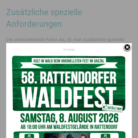
Zusätzliche spezielle
Anforderungen
Der entscheidende Punkt sei, ob man zusätzliche spezielle
Anforderungen in die neue Ausschreibung hineinschreiben will.
Anzeige
Damit könne man Wunschkandidaten anlocken und andere
abschrecken.„Wenn man den genauen Ausschreibungstext
kennt, kann daher jeder Insider mühelos orakeln, wer der
Favorit bzw. die Favoritin für diesen Posten ist“, meint
Dieringer.
Abschließend bedauert sie, dass die Prinzipien der
Transparenz bei der Besetzung des höchsten Postens im
Kärntner Bildungswesen zu kurz kommen.
QUELLE
Aussendung Freiheitlicher Landtagsklub