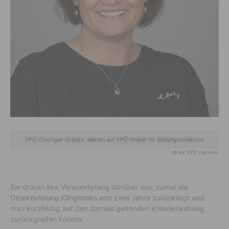
FPÖ-Dieringer-Granza: Warten auf SPÖ-Orakel für Bildungsdirektion
© KK FPÖ Kärnten
Sie drückt ihre Verwunderung darüber aus, zumal die
Objektivierung Klinglmairs erst zwei Jahre zurückliegt und
man kurzfristig auf den damals geltenden Kriterienkatalog
zurückgreifen könnte.