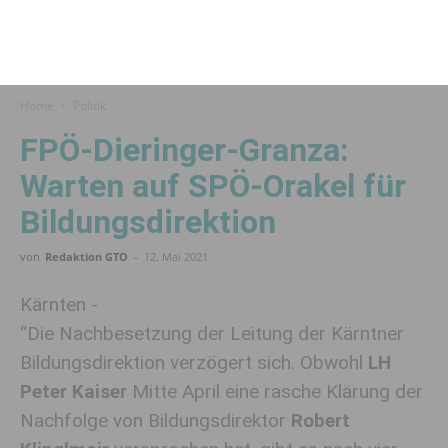
Home
Politik
FPÖ-Dieringer-Granza:
Warten auf SPÖ-Orakel für
Bildungsdirektion
von
Redaktion GTO
-
12. Mai 2021
Kärnten -
“Die Nachbesetzung der Leitung der Kärntner
Bildungsdirektion verzögert sich. Obwohl
LH
Peter Kaiser
Mitte April eine rasche Klärung der
Nachfolge von Bildungsdirektor
Robert