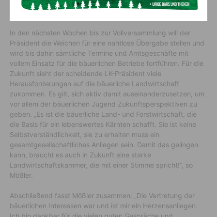
Mehr Zeit für Familie
In den nächsten Wochen bis zur Vollversammlung will der
Präsident die Weichen für eine nahtlose Übergabe stellen und
wird bis dahin sämtliche Termine und Amtsgeschäfte mit
vollem Einsatz für die bäuerlichen Betriebe fortführen. Für die
Zukunft sieht der scheidende LK-Präsident viele
Herausforderungen auf die bäuerliche Landwirtschaft
zukommen. Es gilt, sich aktiv damit auseinanderzusetzen, um
vor allem der bäuerlichen Jugend Zukunftsperspektiven zu
geben. „Es ist die bäuerliche Land- und Forstwirtschaft, die
die Basis für ein lebenswertes Kärnten schafft. Sie ist keine
Selbstverständlichkeit, sie zu erhalten muss ein
gesamtgesellschaftliches Anliegen sein. Damit das gelingen
kann, braucht es auch in Zukunft eine starke
Landwirtschaftskammer, die mit einer Stimme spricht!“, so
Mößler.
Abschließend fasst Mößler zusammen: „Die Vertretung der
bäuerlichen Interessen war und ist mir ein Herzensanliegen.
Ich bin dankbar für die vielen guten Gespräche und