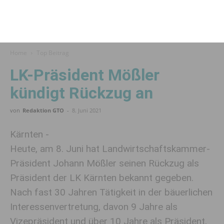
Home
Top Beitrag
LK-Präsident Mößler
kündigt Rückzug an
von
Redaktion GTO
-
8. Juni 2021
Kärnten -
Heute, am 8. Juni hat Landwirtschaftskammer-
Präsident Johann Mößler seinen Rückzug als
Präsident der LK Kärnten bekannt gegeben.
Nach fast 30 Jahren Tätigkeit in der bäuerlichen
Interessenvertretung, davon 9 Jahre als
Vizepräsident und über 10 Jahre als Präsident,