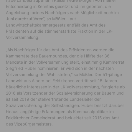
habe Landeshauptmann Kaiser heute Morgen von meiner
Entscheidung in Kenntnis gesetzt und ihn gebeten, die
Angelobung meines Nachfolgers nach Möglichkeit noch im
Juni durchzuführen“, so Mößler. Laut
Landwirtschaftskammergesetz entfällt das Amt des
Präsidenten auf die stimmenstärkste Fraktion in der LK-
Vollversammlung.
„Als Nachfolger für das Amt des Präsidenten werden die
Kammerräte des Bauernbundes, der die Hälfte der 36
Mandate in der Vollversammlung stellt, einstimmig Kammerrat
Siegfried Huber nominieren. Er wird sich in der nächsten
Vollversammlung der Wahl stellen,“ so Mößler. Der 51-jährige
Landwirt aus Albern bei Feldkirchen vertritt seit 15 Jahren
bäuerliche Interessen in der LK Vollversammlung, fungierte ab
2016 als Vorsitzender der Sozialversicherung der Bauern und
ist seit 2019 der stellvertretende Landesleiter der
Sozialversicherung der Selbständigen. Huber besitzt darüber
hinaus langjährige Erfahrungen als Kommunalpolitiker im
Feldkirchner Gemeinderat und bekleidet seit 2015 das Amt
des Vizebürgermeisters.