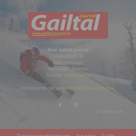
Büro Gailtal Journal
Obervellach 99
9620 Hermagor
Hermagor - Kärnten
Telefon:
04282/20472
Kontaktieren Sie uns:
office@gailtal-journal.at
© nassfeld.at
Transparenzdatenbank
Ausgabe
Tarife