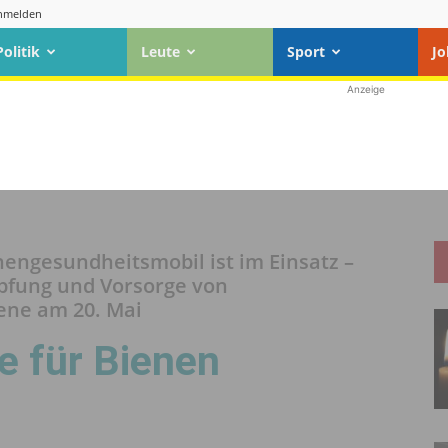
nmelden
Politik
Leute
Sport
Jo
Anzeige
nengesundheitsmobil ist im Einsatz –
mpfung und Vorsorge von
ene am 20. Mai
fe für Bienen