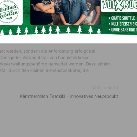
gen Equipment zur Seuchenbekämpfung vor Ort
stungen, diverse Lösungen und Substanzen zur
hälter zum Transport der Bienen sowie Gerätschaften zum
n ein Sachverständiger und der zuständige Amtstierarzt
aus.
ert werden, sondern die Anforderung erfolgt bei
Denn jeder Verdachtsfall von hochinfektiösen
zirksverwaltungsbehörde gemeldet werden. Dazu zählen
fall durch den kleinen Bienenstockkäfer, die
Nächster Artikel
Kärntnermilch Tsatsiki – innovatives Neuprodukt