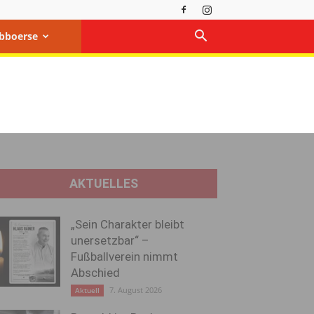
bboerse
AKTUELLES
„Sein Charakter bleibt
unersetzbar“ –
Fußballverein nimmt
Abschied
7. August 2026
Aktuell