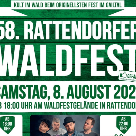
© pixabay
er Schritt zur effektiven und nachhaltigen Bekämpfung sowie
n wir die Gefahr der Weiterverbreitung solcher Krankheiten
srat Martin Gruber
. Die Kosten belaufen sich auf rund
rt wurden.