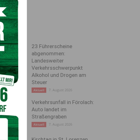
23 Führerscheine
abgenommen:
Landesweiter
Verkehrsschwerpunkt
Alkohol und Drogen am
Steuer
7. August 2026
Aktuell
Verkehrsunfall in Förolach:
Auto landet im
Straßengraben
7. August 2026
Aktuell
Kirchtag in St. Lorenzen