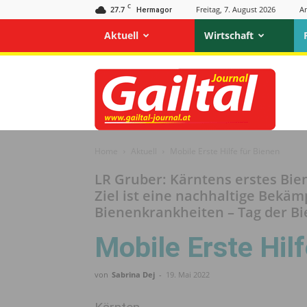
C
27.7
Freitag, 7. August 2026
A
Hermagor
Aktuell
Wirtschaft
Gailtal
Journal
Home
Aktuell
Mobile Erste Hilfe für Bienen
LR Gruber: Kärntens erstes Bie
Ziel ist eine nachhaltige Bekä
Bienenkrankheiten – Tag der Bi
Mobile Erste Hil
von
Sabrina Dej
-
19. Mai 2022