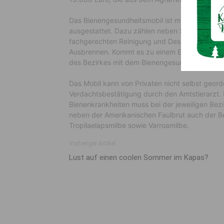
Das Bienengesundheitsmobil ist mit dem nöti
ausgestattet. Dazu zählen neben Schutzausrü
fachgerechten Reinigung und Desinfektion, Be
Ausbrennen. Kommt es zu einem Einsatz, rücke
des Bezirkes mit dem Bienengesundheitsmobil 
Das Mobil kann von Privaten nicht selbst geord
Verdachtsbestätigung durch den Amtstierarzt. 
Bienenkrankheiten muss bei der jeweiligen Be
neben der Amerikanischen Faulbrut auch der Be
Tropilaelapsmilbe sowie Varroamilbe.
Vorheriger Artikel
Lust auf einen coolen Sommer im Kapas?