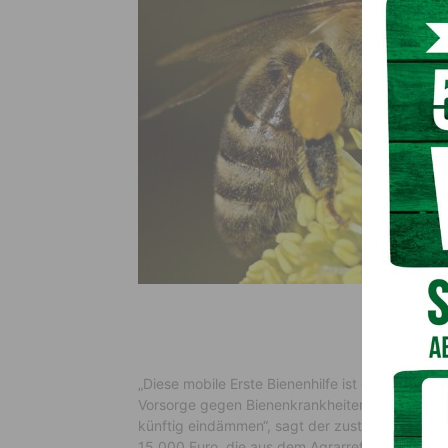
„Diese mobile Erste Bienenhilfe ist ein wichtig
Vorsorge gegen Bienenkrankheiten. Damit wolle
künftig eindämmen“, sagt der zuständige
Lande
15.000 Euro, die aus dem Agrarreferat finanzie