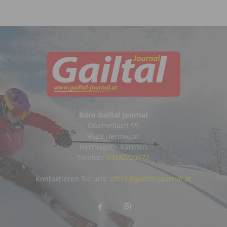
Büro Gailtal Journal
Obervellach 99
9620 Hermagor
Hermagor - Kärnten
Telefon:
04282/20472
Kontaktieren Sie uns:
office@gailtal-journal.at