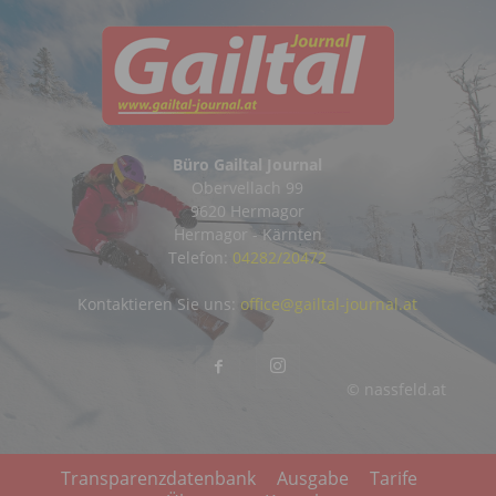
Büro Gailtal Journal
Obervellach 99
9620 Hermagor
Hermagor - Kärnten
Telefon:
04282/20472
Kontaktieren Sie uns:
office@gailtal-journal.at
© nassfeld.at
Transparenzdatenbank
Ausgabe
Tarife