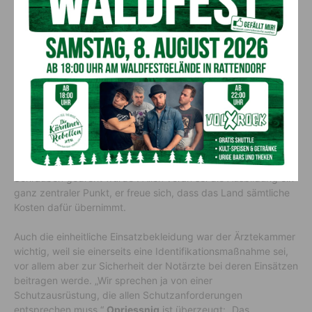
Wertschätzungspaket des Landes
den Ärzten gegenüber
Ärztekammer-Präsident
Markus Opriessnig
bezeichnete das
Maßnahmenpaket als „Wertschätzungspaket des Landes den
Ärzten gegenüber.“ Er sei sehr glücklich über die gute
Gesprächsbasis mit dem Land. „Das Paket zeugt von Respekt
und Wertschätzung.“ Mit der Honoraranhebung befinde sich
Kärnten nunmehr „im soliden Mittelfeld“, sagte Opriessnig,
„doch es ist schön zu sehen, dass auch auf anderen
Schrauben gedreht wurde“. Allen voran sei die Ausbildung ein
ganz zentraler Punkt, er freue sich, dass das Land sämtliche
Kosten dafür übernimmt.
Auch die einheitliche Einsatzbekleidung war der Ärztekammer
wichtig, weil sie einerseits eine Identifikationsmaßnahme sei,
vor allem aber zur Sicherheit der Notärzte bei deren Einsätzen
beitragen werde. „Wir sprechen ja von einer
Schutzausrüstung, die allen Schutzanforderungen
entsprechen muss.“
Opriessnig
ist überzeugt: „Das