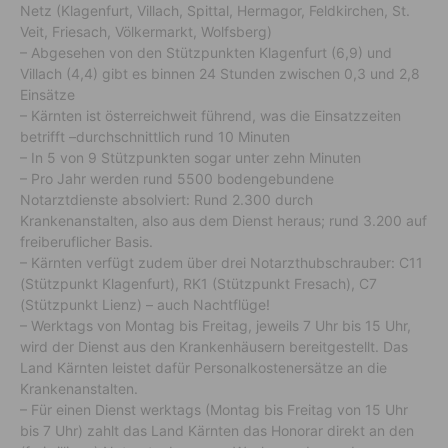
Netz (Klagenfurt, Villach, Spittal, Hermagor, Feldkirchen, St.
Veit, Friesach, Völkermarkt, Wolfsberg)
– Abgesehen von den Stützpunkten Klagenfurt (6,9) und
Villach (4,4) gibt es binnen 24 Stunden zwischen 0,3 und 2,8
Einsätze
– Kärnten ist österreichweit führend, was die Einsatzzeiten
betrifft –durchschnittlich rund 10 Minuten
– In 5 von 9 Stützpunkten sogar unter zehn Minuten
– Pro Jahr werden rund 5500 bodengebundene
Notarztdienste absolviert: Rund 2.300 durch
Krankenanstalten, also aus dem Dienst heraus; rund 3.200 auf
freiberuflicher Basis.
– Kärnten verfügt zudem über drei Notarzthubschrauber: C11
(Stützpunkt Klagenfurt), RK1 (Stützpunkt Fresach), C7
(Stützpunkt Lienz) – auch Nachtflüge!
– Werktags von Montag bis Freitag, jeweils 7 Uhr bis 15 Uhr,
wird der Dienst aus den Krankenhäusern bereitgestellt. Das
Land Kärnten leistet dafür Personalkostenersätze an die
Krankenanstalten.
– Für einen Dienst werktags (Montag bis Freitag von 15 Uhr
bis 7 Uhr) zahlt das Land Kärnten das Honorar direkt an den