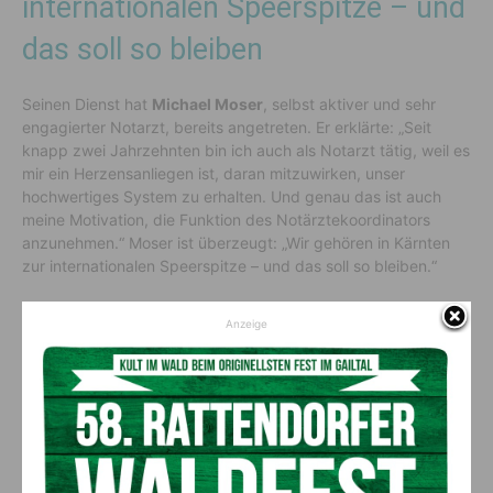
internationalen Speerspitze – und
das soll so bleiben
Seinen Dienst hat
Michael Moser
, selbst aktiver und sehr
engagierter Notarzt, bereits angetreten. Er erklärte: „Seit
knapp zwei Jahrzehnten bin ich auch als Notarzt tätig, weil es
mir ein Herzensanliegen ist, daran mitzuwirken, unser
hochwertiges System zu erhalten. Und genau das ist auch
meine Motivation, die Funktion des Notärztekoordinators
anzunehmen.“ Moser ist überzeugt: „Wir gehören in Kärnten
zur internationalen Speerspitze – und das soll so bleiben.“
Seine Aufgabe wird es sein, die jeweiligen
Anzeige
Sprengelverantwortlichen zu koordinieren und etwaige
Lücken zu schließen – sowie Synergien zu nutzen. „Es geht
auch darum, Freelancer aus anderen Bundesländern zu
lukrieren und sie an Kärnten zu binden. Wichtig ist es, sich
den Herausforderungen, die sich vor Ort auftun, anzunehmen
und das System immer weiterzuentwickeln.“