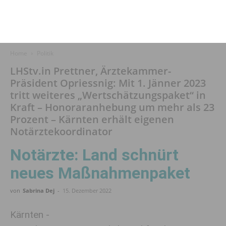
Home
Politik
LHStv.in Prettner, Ärztekammer-
Präsident Opriessnig: Mit 1. Jänner 2023
tritt weiteres „Wertschätzungspaket“ in
Kraft – Honoraranhebung um mehr als 23
Prozent – Kärnten erhält eigenen
Notärztekoordinator
Notärzte: Land schnürt
neues Maßnahmenpaket
von
Sabrina Dej
-
15. Dezember 2022
Kärnten -