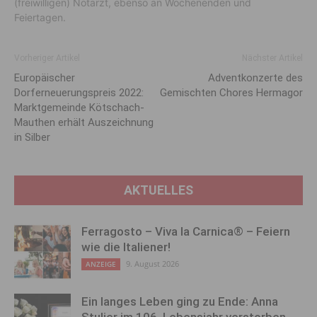
(freiwilligen) Notarzt, ebenso an Wochenenden und
Feiertagen.
Vorheriger Artikel
Nächster Artikel
Europäischer
Adventkonzerte des
Dorferneuerungspreis 2022:
Gemischten Chores Hermagor
Marktgemeinde Kötschach-
Mauthen erhält Auszeichnung
in Silber
AKTUELLES
Ferragosto – Viva la Carnica® – Feiern
wie die Italiener!
9. August 2026
ANZEIGE
Ein langes Leben ging zu Ende: Anna
Stulier im 106. Lebensjahr verstorben