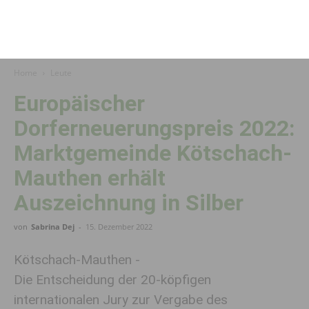
Home
Leute
Europäischer
Dorferneuerungspreis 2022:
Marktgemeinde Kötschach-
Mauthen erhält
Auszeichnung in Silber
von
Sabrina Dej
-
15. Dezember 2022
Kötschach-Mauthen -
Die Entscheidung der 20-köpfigen
internationalen Jury zur Vergabe des