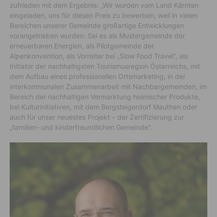
zufrieden mit dem Ergebnis: „Wir wurden vom Land Kärnten
eingeladen, uns für diesen Preis zu bewerben, weil in vielen
Bereichen unserer Gemeinde großartige Entwicklungen
vorangetrieben wurden. Sei es als Mustergemeinde der
erneuerbaren Energien, als Pilotgemeinde der
Alpenkonvention, als Vorreiter bei „Slow Food Travel“, als
Initiator der nachhaltigsten Tourismusregion Österreichs, mit
dem Aufbau eines professionellen Ortsmarketing, in der
interkommunalen Zusammenarbeit mit Nachbargemeinden, im
Bereich der nachhaltigen Vermarktung heimischer Produkte,
bei Kulturinitiativen, mit dem Bergsteigerdorf Mauthen oder
auch für unser neuestes Projekt – der Zertifizierung zur
„familien- und kinderfreundlichen Gemeinde“.