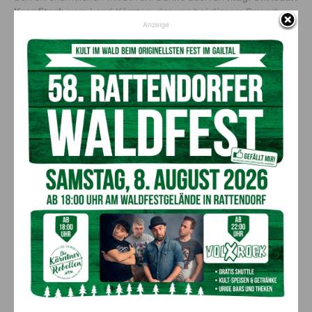
Kropfitsch
vom Land Kärnten, der uns bei diesem Bewerb
begleitet hat.“
Anzeige
Top-Projekte wurden eingereicht
Die Jury zeigte sich begeistert angesichts des hohen Niveaus
der Einreichungen. Es wurden aus den verschiedenen Ländern
und Regionen faktisch nur noch absolut herausragende Top-
Projekte für den Dorferneuerungspreis eingereicht, die sich
allesamt in ausgesprochen zukunftsweisenden
Entwicklungsprozessen befinden – eine erfreuliche Tatsache,
die allerdings dazu führt, dass schon ein nur durchschnittlich
realisiertes Projekt zwischen „Gold“ und „Silber“ entscheiden
kann.
Die Preisverleihung, die ein großes europäisches Fest sein
wird, findet im Mai 2023 in der Siegergemeinde des
vergangenen Wettbewerbes, in der Gemeindeallianz Hofeimer
Land in Bayern, Deutschland, statt.