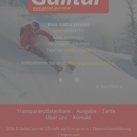
Büro Gailtal Journal
Obervellach 99
9620 Hermagor
Hermagor - Kärnten
Telefon:
04282/20472
Kontaktieren Sie uns:
office@gailtal-journal.at
© nassfeld.at
Transparenzdatenbank
Ausgabe
Tarife
Über uns
Kontakt
2026 © Gailtal Journal | Erstellt von
Krassgrün.at
|
Datenschutzerklärung
|
Impressum