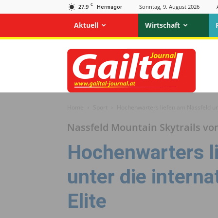
C
27.9
Sonntag, 9. August 2026
Hermagor
Aktuell
Wirtschaft
Gailtal
Journal
Home
Sport
Hochenwarters liefen am Nassfeld unte
Nassfeld Mountain Skytrails vom
Hochenwarters l
unter die interna
Elite