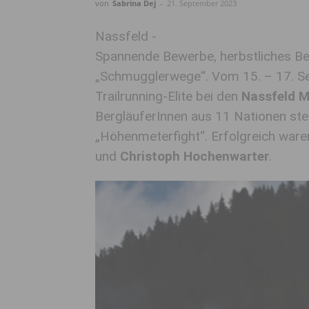
von
Sabrina Dej
-
21. September 2023
Nassfeld -
Spannende Bewerbe, herbstliches Be
„Schmugglerwege“. Vom 15. – 17. Sep
Trailrunning-Elite bei den
Nassfeld M
BergläuferInnen aus 11 Nationen ste
„Höhenmeterfight“. Erfolgreich war
und
Christoph Hochenwarter
.