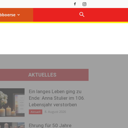
bboerse
AKTUELLES
Ein langes Leben ging zu
Ende: Anna Stulier im 106.
Lebensjahr verstorben
8. August 2026
Aktuell
Ehrung für 50 Jahre