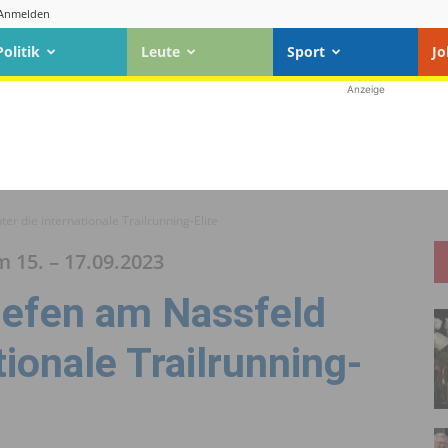
Anmelden
Politik
Leute
Sport
Jo
Anzeige
r die internationale Trailrunning-Elite
 15. – 17.09.2023
iefen am Nassfeld
tionale Trailrunning-